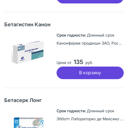
Бетагистин Канон
Длинный срок
Канонфарма продакшн ЗАО, Россия
135
Цена от
руб.
В корзину
Бетасерк Лонг
Длинный срок
Эбботт Лэбораториз де Мексико С. А. де К. В., Мексика