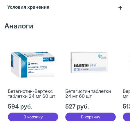
Условия хранения
Аналоги
Бетагистин-Вертекс
Бетагистин таблетки
Ве
таблетки 24 мг 60 шт
24 мг 60 шт
мг
594 руб.
527 руб.
51
В корзину
В корзину