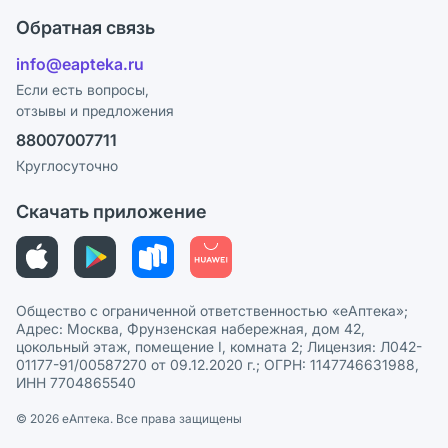
Оплата
Поставщики
Обратная связь
Блог
Отзывы
Лицензия
info@eapteka.ru
Программа СберСпасибо
Реклама на сайте
Если есть вопросы,
отзывы и предложения
Политика конфиденциальности
Ваши товары на ЕАПТЕКЕ
88007007711
Пользовательское соглашение
Сотрудничество для аптек
Круглосуточно
Политика рекомендаций
СМИ о нас
Скачать приложение
Этика и соответствие
Политика в отношении обработки персональных данных
Общество с ограниченной ответственностью «еАптека»;
Адрес: Москва, Фрунзенская набережная, дом 42,
цокольный этаж, помещение I, комната 2; Лицензия: Л042-
01177-91/00587270 от 09.12.2020 г.; ОГРН: 1147746631988,
ИНН 7704865540
© 2026 eАптека. Все права защищены