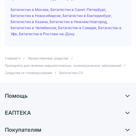
Бетагистин в Москве
,
Бетагистин в Санкт-Петербург
,
Бетагистин в Новосибирске
,
Бетагистин в Екатеринбург
,
Бетагистин в Казани
,
Бетагистин в Нижнем Новгород
,
Бетагистин в Челябинске
,
Бетагистин в Самаре
,
Бетагистин в
Уфе
,
Бетагистин в Ростове-на-Дону
Главная
/
Лекарственные средства
/
Препараты для лечения неврологических, психиатрических заболеваний
/
Средства от головокружения
/
Бетагистин-СЗ
Помощь
Самовывоз из аптек
ЕАПТЕКА
Обмен и возврат
О компании
Что с моим заказом?
Покупателям
Карьера
Ответы на вопросы