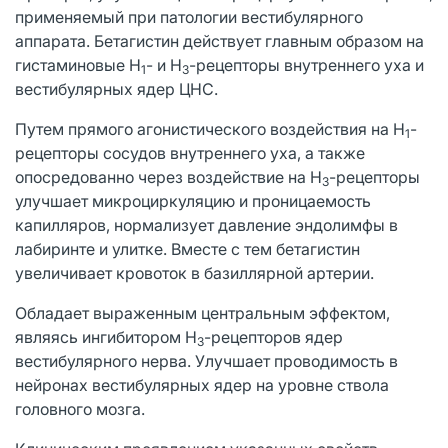
применяемый при патологии вестибулярного
аппарата. Бетагистин действует главным образом на
гистаминовые Н
- и Н
-рецепторы внутреннего уха и
1
3
вестибулярных ядер ЦНС.
Путем прямого агонистического воздействия на H
-
1
рецепторы сосудов внутреннего уха, а также
опосредованно через воздействие на Н
-рецепторы
3
улучшает микроциркуляцию и проницаемость
капилляров, нормализует давление эндолимфы в
лабиринте и улитке. Вместе с тем бетагистин
увеличивает кровоток в базиллярной артерии.
Обладает выраженным центральным эффектом,
являясь ингибитором Н
-рецепторов ядер
3
вестибулярного нерва. Улучшает проводимость в
нейронах вестибулярных ядер на уровне ствола
головного мозга.