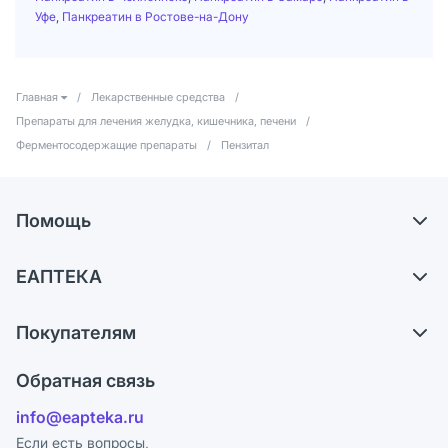
Уфе
,
Панкреатин в Ростове-на-Дону
Главная
/
Лекарственные средства
/
Препараты для лечения желудка, кишечника, печени
/
Ферментосодержащие препараты
/
Пензитал
Помощь
Самовывоз из аптек
ЕАПТЕКА
Обмен и возврат
О компании
Что с моим заказом?
Покупателям
Карьера
Ответы на вопросы
Оплата
Поставщики
Обратная связь
Блог
Отзывы
Лицензия
info@eapteka.ru
Программа СберСпасибо
Реклама на сайте
Если есть вопросы,