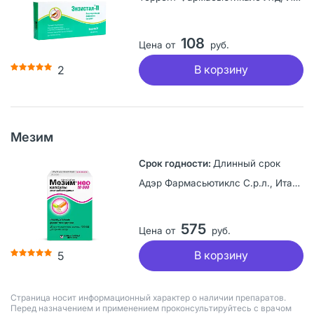
108
Цена от
руб.
В корзину
2
Мезим
Длинный срок
Адэр Фармасьютиклс С.р.л., Италия
575
Цена от
руб.
В корзину
5
Страница носит информационный характер о наличии препаратов.
Перед назначением и применением проконсультируйтесь с врачом