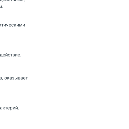
и.
актическими
действие.
в, оказывает
актерий.