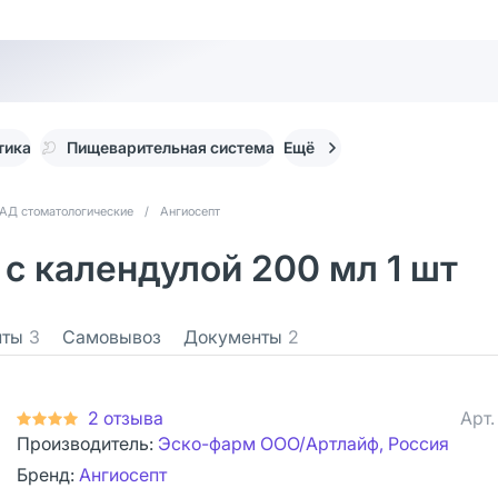
тика
Пищеварительная система
Ещё
АД стоматологические
/
Ангиосепт
с календулой 200 мл 1 шт
нты
3
Самовывоз
Документы
2
2 отзыва
Арт
Производитель:
Эско-фарм ООО/Артлайф, Россия
Бренд:
Ангиосепт