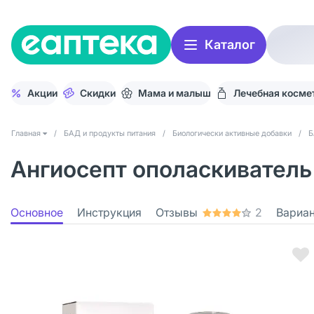
Каталог
Акции
Скидки
Мама и малыш
Лечебная косме
Главная
/
БАД и продукты питания
/
Биологически активные добавки
/
Б
Ангиосепт ополаскиватель 
Основное
Инструкция
Отзывы
2
Вариа