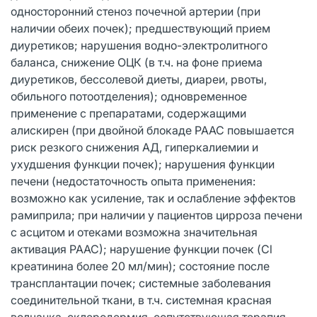
односторонний стеноз почечной артерии (при
наличии обеих почек); предшествующий прием
диуретиков; нарушения водно-электролитного
баланса, снижение ОЦК (в т.ч. на фоне приема
диуретиков, бессолевой диеты, диареи, рвоты,
обильного потоотделения); одновременное
применение с препаратами, содержащими
алискирен (при двойной блокаде РААС повышается
риск резкого снижения АД, гиперкалиемии и
ухудшения функции почек); нарушения функции
печени (недостаточность опыта применения:
возможно как усиление, так и ослабление эффектов
рамиприла; при наличии у пациентов цирроза печени
с асцитом и отеками возможна значительная
активация РААС); нарушение функции почек (Cl
креатинина более 20 мл/мин); состояние после
трансплантации почек; системные заболевания
соединительной ткани, в т.ч. системная красная
волчанка, склеродермия, сопутствующая терапия