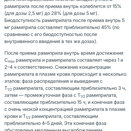
рамиприла после приема внутрь колеблется от 15%
(для дозы 2,5 мг) до 28% (для дозы 5 мг).
Биодоступность рамиприлата после приема внутрь 5
мг рамиприла составляет приблизительно 45% (по
сравнению с его биодоступностью после
внутривенного введения в тех же дозах).
После приема рамиприла внутрь время достижения
C
рамиприла и рамиприлата составляет через 1 и
max
2–4 ч соответственно. Снижение концентрации
рамиприлата в плазме крови происходит в несколько
этапов: фаза распределения и выведения с
T
рамиприлата, составляющим приблизительно 3 ч,
1/2
затем — промежуточная фаза с T
рамиприлата,
1/2
составляющим приблизительно 15 ч, и конечная фаза
с очень низкой концентрацией рамиприлата в плазме
крови и T
рамиприлата, составляющим
1/2
приблизительно 4–5 дней. Эта конечная фаза
обусловлена медленным высвобождением