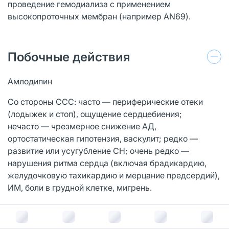
проведение гемодиализа с применением
высокопроточных мембран (например AN69).
Побочные действия
Амлодипин
Со стороны ССС: часто — периферические отеки
(лодыжек и стоп), ощущение сердцебиения;
нечасто — чрезмерное снижение АД,
ортостатическая гипотензия, васкулит; редко —
развитие или усугубление СН; очень редко —
нарушения ритма сердца (включая брадикардию,
желудочковую тахикардию и мерцание предсердий),
ИМ, боли в грудной клетке, мигрень.
Со стороны опорно-двигательного аппарата и
соединительной ткани: нечасто — артралгия,