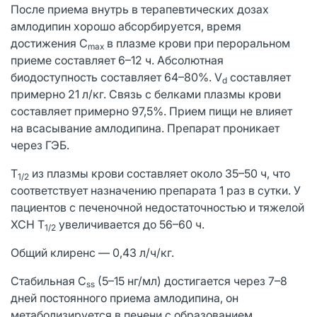
После приема внутрь в терапевтических дозах
амлодипин хорошо абсорбируется, время
достижения C
в плазме крови при пероральном
max
приеме составляет 6–12 ч. Абсолютная
биодоступность составляет 64–80%. V
составляет
d
примерно 21 л/кг. Связь с белками плазмы крови
составляет примерно 97,5%. Прием пищи не влияет
на всасывание амлодипина. Препарат проникает
через ГЭБ.
T
из плазмы крови составляет около 35–50 ч, что
1/2
соответствует назначению препарата 1 раз в сутки. У
пациентов с печеночной недостаточностью и тяжелой
ХСН T
увеличивается до 56–60 ч.
1/2
Общий клиренс — 0,43 л/ч/кг.
Стабильная C
(5–15 нг/мл) достигается через 7–8
ss
дней постоянного приема амлодипина, он
метаболизируется в печени с образованием