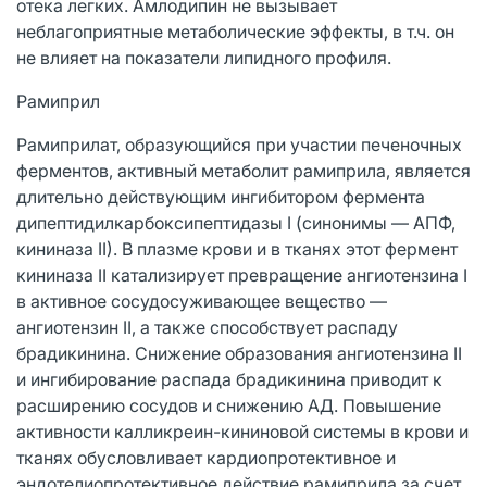
отека легких. Амлодипин не вызывает
неблагоприятные метаболические эффекты, в т.ч. он
не влияет на показатели липидного профиля.
Рамиприл
Рамиприлат, образующийся при участии печеночных
ферментов, активный метаболит рамиприла, является
длительно действующим ингибитором фермента
дипептидилкарбоксипептидазы I (синонимы — АПФ,
кининаза II). В плазме крови и в тканях этот фермент
кининаза II катализирует превращение ангиотензина I
в активное сосудосуживающее вещество —
ангиотензин II, а также способствует распаду
брадикинина. Снижение образования ангиотензина II
и ингибирование распада брадикинина приводит к
расширению сосудов и снижению АД. Повышение
активности калликреин-кининовой системы в крови и
тканях обусловливает кардиопротективное и
эндотелиопротективное действие рамиприла за счет