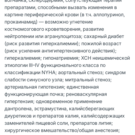
препаратами, способными вызвать изменения в
картине периферической крови (в т.ч. аллопуринол,
прокаинамид) — возможно угнетение
костномозгового кроветворения, развитие
нейтропении или агранулоцитоза; сахарный диабет
(риск развития гиперкалиемии); пожилой возраст
(риск усиления антигипертензивного действия);
гиперкалиемия; гипонатриемия; ХСН неишемической
этиологии III–IV функционального класса по
классификации NYHA; аортальный стеноз; синдром
слабости синусного узла; митральный стеноз;
артериальная гипотензия; единственная
функционирующая почка; реноваскулярная
гипертензия; одновременное применение
дантролена, эстрамустина, калийсберегающих
диуретиков и препаратов калия, калийсодержащих
заменителей пищевой соли, препаратов лития;
хирургическое вмешательство/общая анестезия;