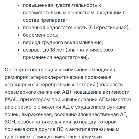
повышенная чувствительность к
вспомогательным веществам, входящим в
состав препарата;
почечная недостаточность (Cl креатинина2);
беременность;
период грудного вскармливания;
возраст до 18 лет (опыт клинического
применения недостаточен).
С осторожностью для комбинации амлодипин +
рамиприл: атеросклеротические поражения
коронарных и церебральных артерий (опасность
чрезмерного снижения АД); повышение активности
РААС, при котором при ингибировании АПФ имеется
риск резкого снижения АД с ухудшением функции
почек; выраженная, особенно злокачественная АГ;
ХСН, особенно тяжелая или по поводу которой
принимаются другие ЛС с антигипертензивным
действием; гемодинамически значимый