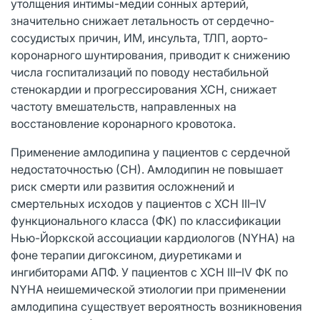
утолщения интимы-медии сонных артерий,
значительно снижает летальность от сердечно-
сосудистых причин, ИМ, инсульта, ТЛП, аорто-
коронарного шунтирования, приводит к снижению
числа госпитализаций по поводу нестабильной
стенокардии и прогрессирования ХСН, снижает
частоту вмешательств, направленных на
восстановление коронарного кровотока.
Применение амлодипина у пациентов с сердечной
недостаточностью (СН). Амлодипин не повышает
риск смерти или развития осложнений и
смертельных исходов у пациентов с ХСН III–IV
функционального класса (ФК) по классификации
Нью-Йоркской ассоциации кардиологов (NYHA) на
фоне терапии дигоксином, диуретиками и
ингибиторами АПФ. У пациентов с ХСН III–IV ФК по
NYHA неишемической этиологии при применении
амлодипина существует вероятность возникновения