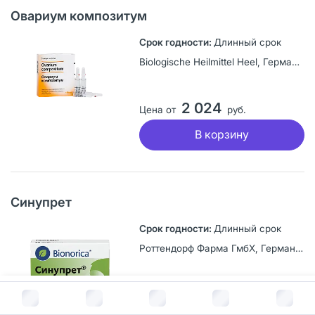
Овариум композитум
Длинный срок
Biologische Heilmittel Heel, Германия
2 024
Цена от
руб.
В корзину
Синупрет
Длинный срок
Роттендорф Фарма ГмбХ, Германия
846
В корзину за
2 063
руб.
Цена от
руб.