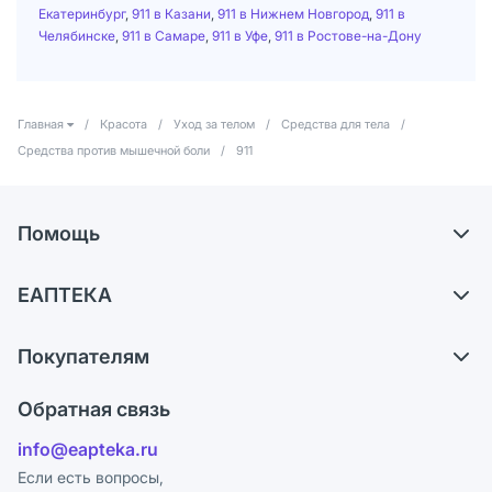
Екатеринбург
,
911 в Казани
,
911 в Нижнем Новгород
,
911 в
Челябинске
,
911 в Самаре
,
911 в Уфе
,
911 в Ростове-на-Дону
Главная
/
Красота
/
Уход за телом
/
Средства для тела
/
Средства против мышечной боли
/
911
Помощь
Самовывоз из аптек
ЕАПТЕКА
Обмен и возврат
О компании
Что с моим заказом?
Покупателям
Карьера
Ответы на вопросы
Оплата
Поставщики
Обратная связь
Блог
Отзывы
Лицензия
info@eapteka.ru
Программа СберСпасибо
Реклама на сайте
Если есть вопросы,