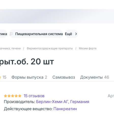
тика
Пищеварительная система
Ещё
ечника, печени
/
Ферментосодержащие препараты
/
Мезим форте
рыт.об. 20 шт
15
Формы выпуска
2
Самовывоз
Документы
46
15 отзывов
Ар
Производитель:
Берлин-Хеми АГ, Германия
Действующее вещество:
Панкреатин