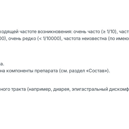
щей частоте возникновения: очень часто (≥ 1/10), часто 
1/1000), очень редко (< 1/10000), частота неизвестна (по им
а.
а компоненты препарата (см. раздел «Состав»).
ого тракта (например, диарея, эпигастральный дискомф