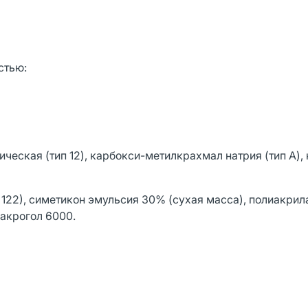
стью:
еская (тип 12), карбокси-метилкрахмал натрия (тип А),
 122), симетикон эмульсия 30% (сухая масса), полиакрил
макрогол 6000.