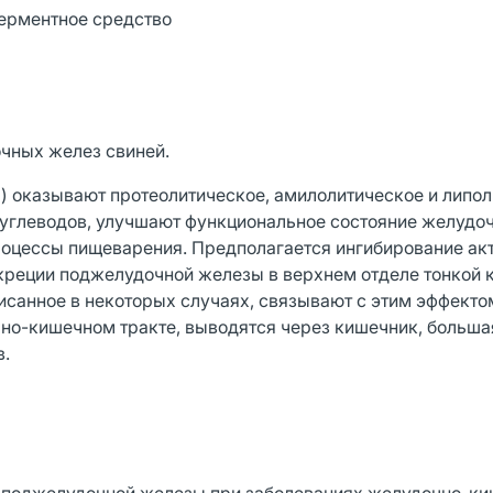
ерментное средство
чных желез свиней.
) оказывают протеолитическое, амилолитическое и липо
 углеводов, улучшают функциональное состояние желудо
роцессы пищеварения. Предполагается ингибирование а
екреции поджелудочной железы в верхнем отделе тонкой 
исанное в некоторых случаях, связывают с этим эффекто
о-кишечном тракте, выводятся через кишечник, больша
в.