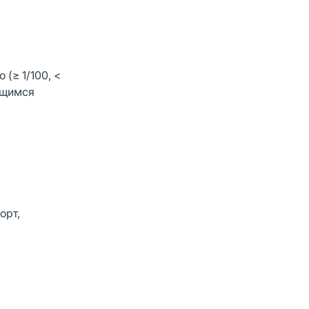
(≥ 1/100, <
еющимся
орт,