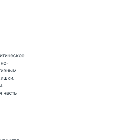
литическое
чно-
ктивным
кишки.
м.
я часть