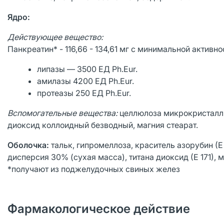
Ядро:
Действующее вещество:
Панкреатин* - 116,66 - 134,61 мг с минимальной активно
липазы — 3500 ЕД Ph.Еur.
амилазы 4200 ЕД Рh.Еur.
протеазы 250 ЕД Рh.Еur.
Вспомогательные вещества:
целлюлоза микрокристаллич
диоксид коллоидный безводный, магния стеарат.
Оболочка:
тальк, гипромеллоза, краситель азорубин (Е
дисперсия 30% (сухая масса), титана диоксид (Е 171), 
*получают из поджелудочных свиных желез
Фармакологическое действие