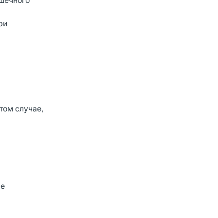
шечного
ри
том случае,
зе