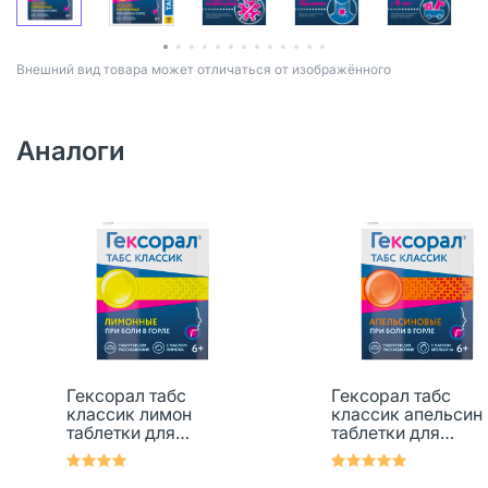
Bнешний вид товара может отличаться от изображённого
Аналоги
Гексорал табс
Гексорал табс
классик лимон
классик апельсин
таблетки для
таблетки для
рассасывания 0,6
рассасывания 0,6
мг+1,2 мг 16 шт
мг+1,2 мг 16 шт