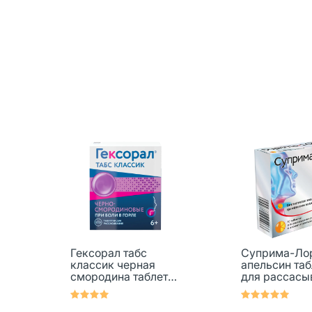
Гексорал табс
Суприма-Ло
классик черная
апельсин таб
смородина таблетки
для рассасы
для рассасывания
0,6 мг+1,2 мг
0,6 мг+1,2 мг 16 шт