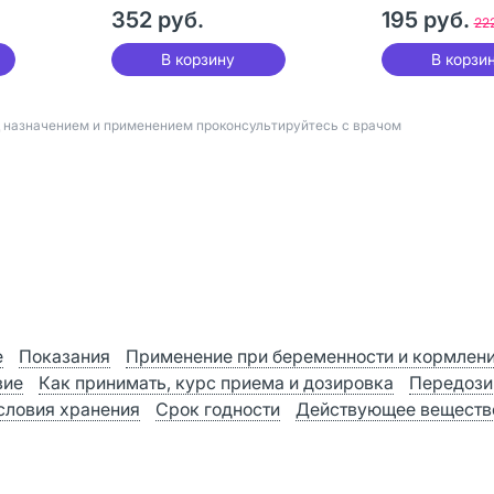
352 руб.
195 руб.
22
В корзину
В корзи
д назначением и применением проконсультируйтесь с врачом
е
Показания
Применение при беременности и кормлен
вие
Как принимать, курс приема и дозировка
Передози
словия хранения
Срок годности
Действующее веществ