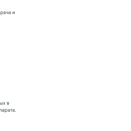
рача и
ых в
парата.