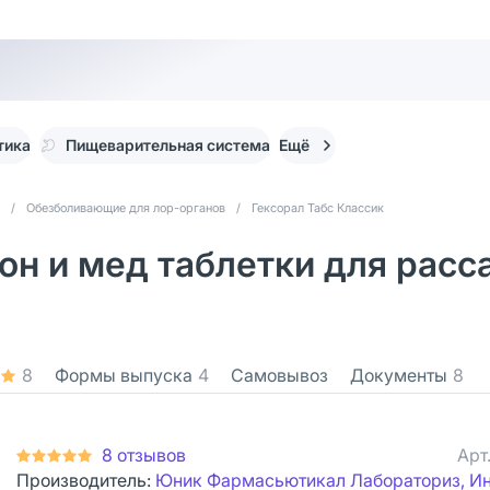
тика
Пищеварительная система
Ещё
/
Обезболивающие для лор-органов
/
Гексорал Табс Классик
он и мед таблетки для расса
8
Формы выпуска
4
Самовывоз
Документы
8
8 отзывов
Арт
Производитель:
Юник Фармасьютикал Лабораториз, И