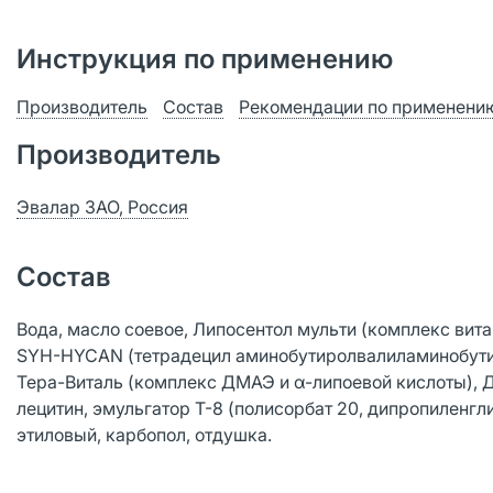
Инструкция по применению
Производитель
Состав
Рекомендации по применени
Производитель
Эвалар ЗАО, Россия
Состав
Вода, масло соевое, Липосентол мульти (комплекс вита
SYH-HYCAN (тетрадецил аминобутиролвалиламинобутири
Тера-Виталь (комплекс ДМАЭ и α-липоевой кислоты), Д-
лецитин, эмульгатор Т-8 (полисорбат 20, дипропиленгл
этиловый, карбопол, отдушка.