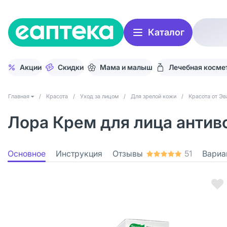
Каталог
Акции
Скидки
Мама и малыш
Лечебная косме
Главная
/
Красота
/
Уход за лицом
/
Для зрелой кожи
/
Красота от Эв
Лора Крем для лица антиво
Основное
Инструкция
Отзывы
51
Вариа