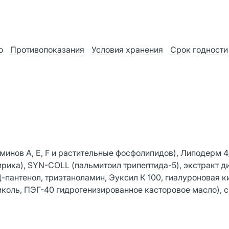
ю
Противопоказания
Условия хранения
Срок годности
минов А, Е, F и растительные фосфолипидов), Липодерм 4/
ка), SYN-COLL (пальмитоил трипептида-5), экстракт ди
пантенол, триэтаноламин, Эуксил К 100, гиалуроновая к
иколь, ПЭГ-40 гидрогенизированное касторовое масло), 