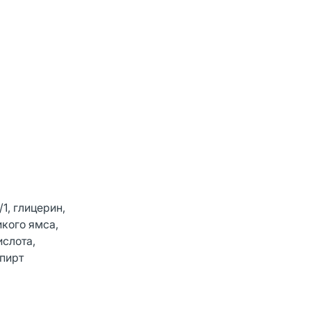
1, глицерин,
кого ямса,
ислота,
спирт