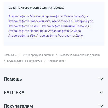
Цены на Атероклефит в других городах
Атероклефит в Москве
,
Атероклефит в Санкт-Петербург
,
Атероклефит в Новосибирске
,
Атероклефит в Екатеринбург
,
Атероклефит в Казани
,
Атероклефит в Нижнем Новгород
,
Атероклефит в Челябинске
,
Атероклефит в Самаре
,
Атероклефит в Уфе
,
Атероклефит в Ростове-на-Дону
Главная
/
БАД и продукты питания
/
Биологически активные добавки
/
БАД сердечно-сосудистые
/
Атероклефит
Помощь
Самовывоз из аптек
ЕАПТЕКА
Обмен и возврат
О компании
Что с моим заказом?
Покупателям