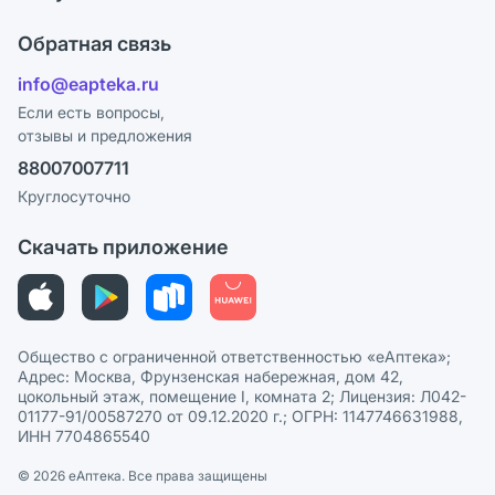
Карьера
Ответы на вопросы
Оплата
Поставщики
Обратная связь
Блог
Отзывы
Лицензия
info@eapteka.ru
Программа СберСпасибо
Реклама на сайте
Если есть вопросы,
отзывы и предложения
Политика конфиденциальности
Ваши товары на ЕАПТЕКЕ
88007007711
Пользовательское соглашение
Сотрудничество для аптек
Круглосуточно
Политика рекомендаций
СМИ о нас
Скачать приложение
Этика и соответствие
Политика в отношении обработки персональных данных
Общество с ограниченной ответственностью «еАптека»;
Адрес: Москва, Фрунзенская набережная, дом 42,
цокольный этаж, помещение I, комната 2; Лицензия: Л042-
01177-91/00587270 от 09.12.2020 г.; ОГРН: 1147746631988,
ИНН 7704865540
© 2026 eАптека. Все права защищены