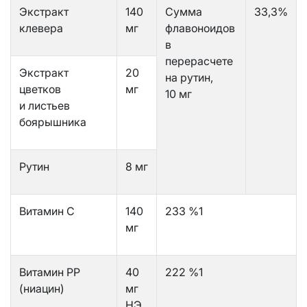
Экстракт
140
Сумма
33,3%
клевера
мг
флавоноидов
в
перерасчете
Экстракт
20
на рутин,
цветков
мг
10 мг
и листьев
боярышника
Рутин
8 мг
Витамин С
140
233 %1
мг
Витамин PP
40
222 %1
(ниацин)
мг
НЭ