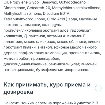
Oil, Propylene Glycol, Beeswax, Octyldodecanol,
Dimethicone, Ceteareth-20, Methylchloroisothiazolinone,
Methylisothiazolinone, Disodium EDTA,
Tetrabutylhydroquinone, Citric Acid.),вода, масляные
экстракты ромашки, календулы,
пропиленгликолевый экстракт алоэ, гидролизат
коллагена, Д-пантенол, витамин А, витамин Е,
аллантоин, масло оливковое, масло облепихи, пиявит
/ экстракт пиявки, витанол, эфирное масло чайного
дерева, парфюмерная композиция, пропиленгликоль,
метилпарабен, пропилпарабен,
диазолидинилмочевина, бензилсалицилат, лимонен,
гексил циннамал, бутилфенил метилпропионал.
Как принимать, курс приема и
дозировка
Наносить тонким слоем на пораженный участок 2-3