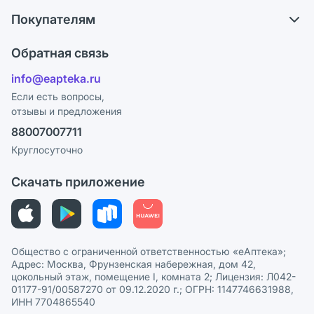
О компании
Что с моим заказом?
Покупателям
Карьера
Ответы на вопросы
Оплата
Поставщики
Обратная связь
Блог
Отзывы
Лицензия
info@eapteka.ru
Программа СберСпасибо
Реклама на сайте
Если есть вопросы,
отзывы и предложения
Политика конфиденциальности
Ваши товары на ЕАПТЕКЕ
88007007711
Пользовательское соглашение
Сотрудничество для аптек
Круглосуточно
Политика рекомендаций
СМИ о нас
Скачать приложение
Этика и соответствие
Политика в отношении обработки персональных данных
Общество с ограниченной ответственностью «еАптека»;
Адрес: Москва, Фрунзенская набережная, дом 42,
цокольный этаж, помещение I, комната 2; Лицензия: Л042-
01177-91/00587270 от 09.12.2020 г.; ОГРН: 1147746631988,
ИНН 7704865540