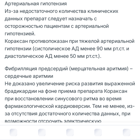
Артериальная гипотензия
Из-за недостаточного количества клинических
данных препарат следует назначать с
осторожностью пациентам с артериальной
гипотензией.
Кораксан противопоказан при тяжелой артериальной
гипотензии (систолическое АД менее 90 мм рт.ст. и
диастолическое АД менее 50 мм рт.ст.).
Фибрилляция предсердий (мерцательная аритмия) –
сердечные аритмии
Не доказано увеличение риска развития выраженной
брадикардии на фоне приема препарата Кораксан
при восстановлении синусового ритма во время
фармакологической кардиоверсии. Тем не менее, из-
за отсутствия достаточного количества данных, при
возможности отсрочить электрическую
кардиоверсию, прием препарата Кораксана следует
В корзину за
1 327
руб.
прекратить за 24 часа до ее проведения.