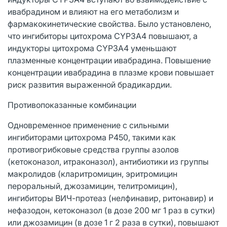
ивабрадином и влияют на его метаболизм и
фармакокинетические свойства. Было установлено,
что ингибиторы цитохрома CYP3A4 повышают, а
индукторы цитохрома CYP3A4 уменьшают
плазменные концентрации ивабрадина. Повышение
концентрации ивабрадина в плазме крови повышает
риск развития выраженной брадикардии.
Противопоказанные комбинации
Одновременное применение с сильными
ингибиторами цитохрома P450, такими как
противогрибковые средства группы азолов
(кетоконазол, итраконазол), антибиотики из группы
макролидов (кларитромицин, эритромицин
пероральный, джозамицин, телитромицин),
ингибиторы ВИЧ-протеаз (нелфинавир, ритонавир) и
нефазодон, кетоконазол (в дозе 200 мг 1 раз в сутки)
или джозамицин (в дозе 1 г 2 раза в сутки), повышают