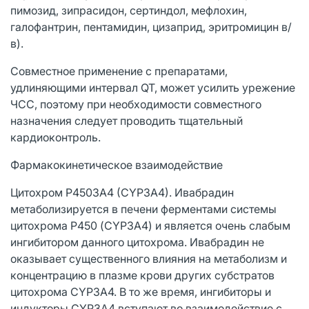
пимозид, зипрасидон, сертиндол, мефлохин,
галофантрин, пентамидин, цизаприд, эритромицин в/
в).
Совместное применение с препаратами,
удлиняющими интервал QT, может усилить урежение
ЧСС, поэтому при необходимости совместного
назначения следует проводить тщательный
кардиоконтроль.
Фармакокинетическое взаимодействие
Цитохром P4503A4 (CYP3A4). Ивабрадин
метаболизируется в печени ферментами системы
цитохрома Р450 (CYP3A4) и является очень слабым
ингибитором данного цитохрома. Ивабрадин не
оказывает существенного влияния на метаболизм и
концентрацию в плазме крови других субстратов
цитохрома CYP3A4. В то же время, ингибиторы и
индукторы CYP3A4 вступают во взаимодействие с