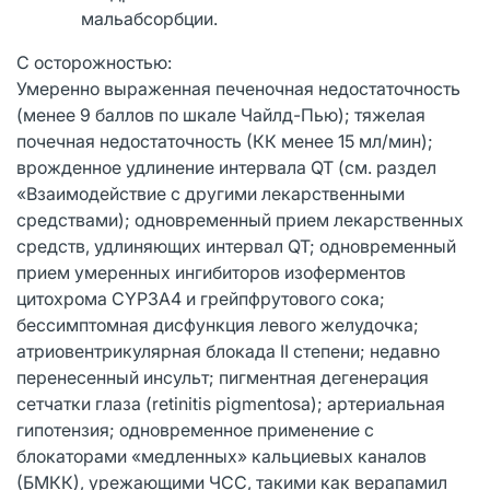
мальабсорбции.
С осторожностью:
Умеренно выраженная печеночная недостаточность
(менее 9 баллов по шкале Чайлд-Пью); тяжелая
почечная недостаточность (КК менее 15 мл/мин);
врожденное удлинение интервала QT (см. раздел
«Взаимодействие с другими лекарственными
средствами); одновременный прием лекарственных
средств, удлиняющих интервал QT; одновременный
прием умеренных ингибиторов изоферментов
цитохрома CYP3A4 и грейпфрутового сока;
бессимптомная дисфункция левого желудочка;
атриовентрикулярная блокада II степени; недавно
перенесенный инсульт; пигментная дегенерация
сетчатки глаза (retinitis pigmentosa); артериальная
гипотензия; одновременное применение с
блокаторами «медленных» кальциевых каналов
(БМКК), урежающими ЧСС, такими как верапамил