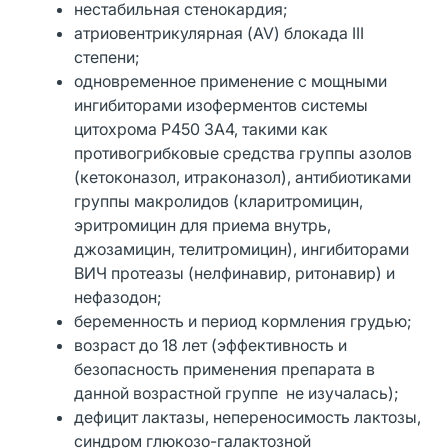
нестабильная стенокардия;
атриовентрикулярная (AV) блокада III
степени;
одновременное применение с мощными
ингибиторами изоферментов системы
цитохрома P450 3А4, такими как
противогрибковые средства группы азолов
(кетоконазол, итраконазол), антибиотиками
группы макролидов (кларитромицин,
эритромицин для приема внутрь,
джозамицин, телитромицин), ингибиторами
ВИЧ протеазы (нелфинавир, ритонавир) и
нефазодон;
беременность и период кормления грудью;
возраст до 18 лет (эффективность и
безопасность применения препарата в
данной возрастной группе не изучалась);
дефицит лактазы, непереносимость лактозы,
синдром глюкозо-галактозной