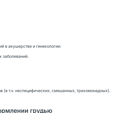
 в акушерстве и гинекологии:
х заболеваний.
в (в т.ч. неспецифических, смешанных, трихомонадных).
ормлении грудью