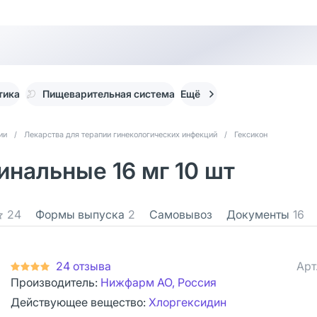
тика
Пищеварительная система
Ещё
ии
/
Лекарства для терапии гинекологических инфекций
/
Гексикон
инальные 16 мг 10 шт
24
Формы выпуска
2
Самовывоз
Документы
16
24 отзыва
Арт
Производитель:
Нижфарм АО, Россия
Действующее вещество:
Хлоргексидин