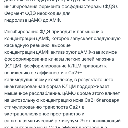
ингибирования фермента фосфодиэстеразы (ФДЭ).
Фермент ФДЭ необходим для
гидролиза цАМФ до АМФ.
Ингибирование ФДЭ приводит к повышению
концентрации цАМФ, которое запускает следующую
каскадную реакцию: высокие
концентрации цАМФ активируют цАМФ-зависимое
фосфорилирование киназы легких цепей миозина
(КЛЦМ), фосфорилирование КЛЦМ приводит к
понижению ее аффинности к Ca2+-
кальмодулиновому комплексу, в результате чего
инактивированная форма КЛЦМ поддерживает
мышечное расслабление. цАМФ кроме этого влияет
на цитозольную концентрацию иона Ca2+благодаря
стимулированию транспорта Ca2+ в
экстрацеллюлярное пространство и
саркоплазматический ретикулум. Этот понижающий
концентрацию иона Ca2+ эффект дротаверина