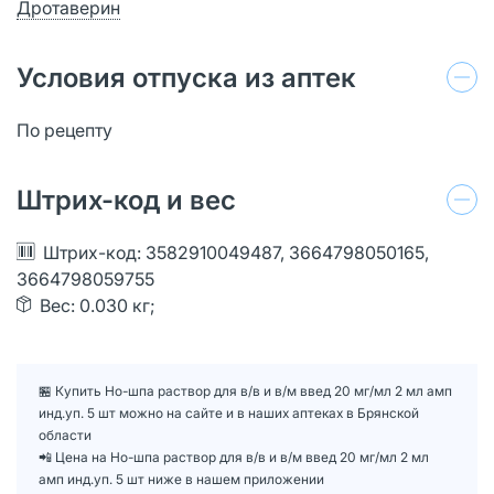
Дротаверин
Условия отпуска из аптек
По рецепту
Штрих-код и вес
Штрих-код: 3582910049487, 3664798050165,
3664798059755
Вес: 0.030 кг;
🏪 Купить Но-шпа раствор для в/в и в/м введ 20 мг/мл 2 мл амп
инд.уп. 5 шт можно на сайте и в наших аптеках в Брянской
области
📲 Цена на Но-шпа раствор для в/в и в/м введ 20 мг/мл 2 мл
амп инд.уп. 5 шт ниже в нашем приложении