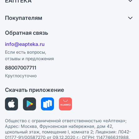
ЕАПТЕКА
Обмен и возврат
О компании
Что с моим заказом?
Покупателям
Карьера
Ответы на вопросы
Оплата
Поставщики
Обратная связь
Блог
Отзывы
Лицензия
info@eapteka.ru
Программа СберСпасибо
Реклама на сайте
Если есть вопросы,
отзывы и предложения
Политика конфиденциальности
Ваши товары на ЕАПТЕКЕ
88007007711
Пользовательское соглашение
Сотрудничество для аптек
Круглосуточно
Политика рекомендаций
СМИ о нас
Скачать приложение
Этика и соответствие
Политика в отношении обработки персональных данных
Общество с ограниченной ответственностью «еАптека»;
Адрес: Москва, Фрунзенская набережная, дом 42,
цокольный этаж, помещение I, комната 2; Лицензия: Л042-
01177-91/00587270 от 09.12.2020 г.; ОГРН: 1147746631988,