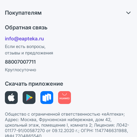
О компании
Что с моим заказом?
Покупателям
Карьера
Ответы на вопросы
Оплата
Поставщики
Обратная связь
Блог
Отзывы
Лицензия
info@eapteka.ru
Программа СберСпасибо
Реклама на сайте
Если есть вопросы,
отзывы и предложения
Политика конфиденциальности
Ваши товары на ЕАПТЕКЕ
88007007711
Пользовательское соглашение
Сотрудничество для аптек
Круглосуточно
Политика рекомендаций
СМИ о нас
Скачать приложение
Этика и соответствие
Политика в отношении обработки персональных данных
Общество с ограниченной ответственностью «еАптека»;
Адрес: Москва, Фрунзенская набережная, дом 42,
цокольный этаж, помещение I, комната 2; Лицензия: Л042-
01177-91/00587270 от 09.12.2020 г.; ОГРН: 1147746631988,
ИНН 7704865540