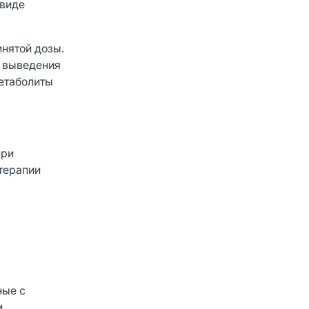
 виде
инятой дозы.
й выведения
метаболиты
при
терапии
ные с
и