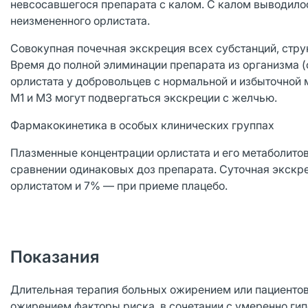
невсосавшегося препарата с калом. С калом выводило
неизмененного орлистата.
Совокупная почечная экскреция всех субстанций, стру
Время до полной элиминации препарата из организма (
орлистата у добровольцев с нормальной и избыточной 
М1 и М3 могут подвергаться экскреции с желчью.
Фармакокинетика в особых клинических группах
Плазменные концентрации орлистата и его метаболитов 
сравнении одинаковых доз препарата. Суточная экскре
орлистатом и 7% — при приеме плацебо.
Показания
Длительная терапия больных ожирением или пациентов 
ожирением факторы риска, в сочетании с умеренно ги