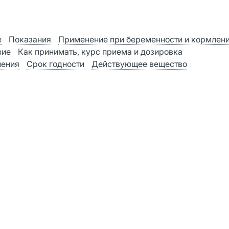
е
Показания
Применение при беременности и кормлен
вие
Как принимать, курс приема и дозировка
нения
Срок годности
Действующее вещество