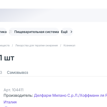
тика
Пищеварительная система
Ещё
веществ
/
Лекарства для терапии ожирения
/
Ксеникал
1 шт
3
Самовывоз
Арт.
104411
Производитель:
Делфарм Милано С.р.Л./Хоффманн ля 
Италия