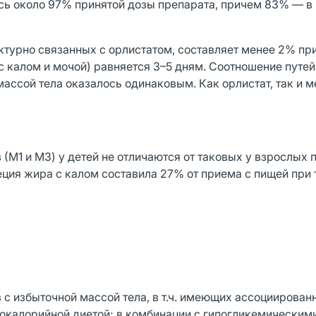
сь около 97% принятой дозы препарата, причем 83% — в
ктурно связанных с орлистатом, составляет менее 2% пр
с калом и мочой) равняется 3–5 дням. Соотношение путе
массой тела оказалось одинаковым. Как орлистат, так и 
(М1 и М3) у детей не отличаются от таковых у взрослых 
ция жира с калом составила 27% от приема с пищей при 
с избыточной массой тела, в т.ч. имеющих ассоциирован
покалорийной диетой; в комбинации с гипогликемическим