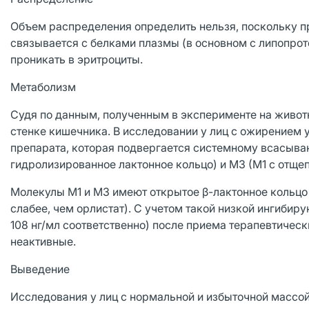
Объем распределения определить нельзя, поскольку пре
связывается с белками плазмы (в основном с липопро
проникать в эритроциты.
Метаболизм
Судя по данным, полученным в эксперименте на живот
стенке кишечника. В исследовании у лиц с ожирением 
препарата, которая подвергается системному всасыва
гидролизированное лактонное кольцо) и М3 (М1 с отщ
Молекулы М1 и М3 имеют открытое β-лактонное кольцо и
слабее, чем орлистат). С учетом такой низкой ингибир
108 нг/мл соответственно) после приема терапевтичес
неактивные.
Выведение
Исследования у лиц с нормальной и избыточной массой