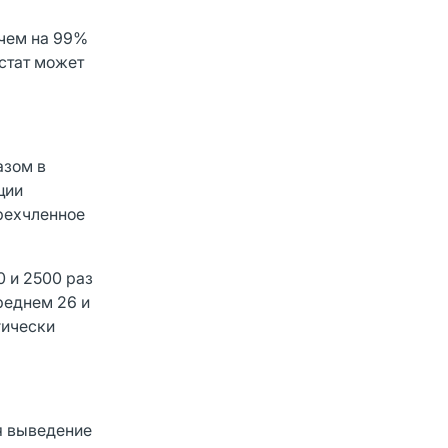
 чем на 99%
стат может
азом в
ции
рехчленное
0 и 2500 раз
реднем 26 и
гически
я выведение