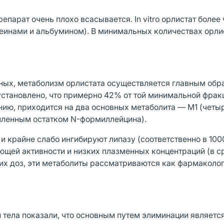
парат очень плохо всасывается. In vitro орлистат более
теинами и альбумином). В минимальных количествах орли
ных, метаболизм орлистата осуществляется главным обр
установлено, что примерно 42% от той минимальной фрак
нию, приходится на два основных метаболита — М1 (четы
епленным остатком N-формиллейцина).
 крайне слабо ингибируют липазу (соответственно в 100
ующей активности и низких плазменных концентраций (в с
ких доз, эти метаболиты рассматриваются как фармаколо
 тела показали, что основным путем элиминации являетс