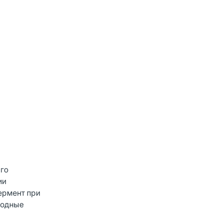
го
ии
ермент при
бодные