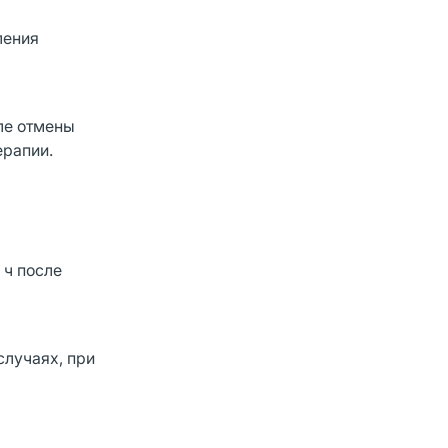
ления
ле отмены
ерапии.
 ч после
случаях, при