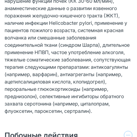
нарушение функции почек (КК 30-60 мл/мин),
анамнестические данные о развитии язвенного
поражения желудочно-кишечного тракта (ЖКТ),
наличие инфекции Helicobacter pylori, применение у
пациентов пожилого возраста, системная красная
волчанка или смешанные заболевания
соединительной ткани (синдром Шарпа), длительное
применение НПВП, частое употребление алкоголя,
тяжелые соматические заболевания, сопутствующая
терапия следующими препаратами: антикоагулянты
(например, варфарин), антиагреганты (например,
ацетилсалициловая кислота, клопидогрел),
пероральные глюкокортикоиды (например,
преднизолон), селективные ингибиторы обратного
захвата серотонина (например, циталопрам,
флуоксетин, пароксетин, сертралин).
Побочные действия