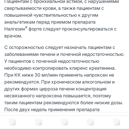
Пациентам с бронхиальной астмой, с нарушениями
свертываемости крови, а также пациентам с
повышенной чувствительностью к другим
анальгетикам перед приемом препарата
®
Налгезин
форте следует проконсультироваться с
врачом.
С осторожностью следует назначать пациентам с
заболеваниями печени и почечной недостаточностью.
У пациентов с почечной недостаточностью
необходимо контролировать клиренс креатинина.
При КК ниже 30 мл/мин применять напроксен не
рекомендуется. При хроническом алкогольном и
других формах цирроза печени концентрация
несвязанного напроксена повышается, поэтому
таким пациентам рекомендуются более низкие дозы.
После двух недель применения препарата
необходим контроль показателей функции печени.
В корзину за
358
руб.
®
Препарат Налгезин
форте не следует принимать