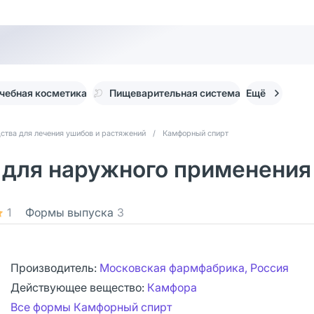
чебная косметика
Пищеварительная система
Ещё
ства для лечения ушибов и растяжений
/
Камфорный спирт
для наружного применения 
1
Формы выпуска
3
Производитель:
Московская фармфабрика, Россия
Действующее вещество:
Камфора
Все формы Камфорный спирт