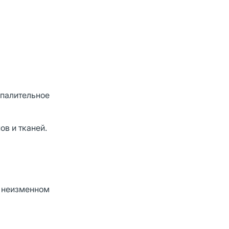
спалительное
в и тканей.
в неизменном