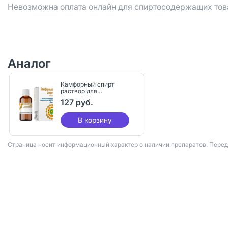
Невозможна оплата онлайн для спиртосодержащих тов
Аналог
Камфорный спирт
раствор для
наружного
127 руб.
применения 2 % 40 мл
1 шт
В корзину
Страница носит информационный характер о наличии препаратов. Пере