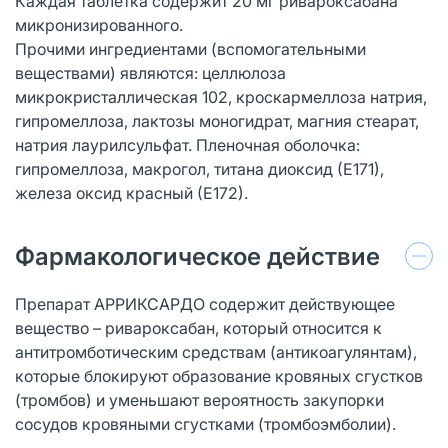
Каждая таблетка содержит 20 мг ривароксабана
микронизированного.
Прочими ингредиентами (вспомогательными
веществами) являются: целлюлоза
микрокристаллическая 102, кроскармеллоза натрия,
гипромеллоза, лактозы моногидрат, магния стеарат,
натрия лаурилсульфат. Пленочная оболочка:
гипромеллоза, макрогол, титана диоксид (Е171),
железа оксид красный (Е172).
Фармакологическое действие
Препарат АРРИКСАРДО содержит действующее
вещество – ривароксабан, который относится к
антитромботическим средствам (антикоагулянтам),
которые блокируют образование кровяных сгустков
(тромбов) и уменьшают вероятность закупорки
сосудов кровяными сгустками (тромбоэмболии).