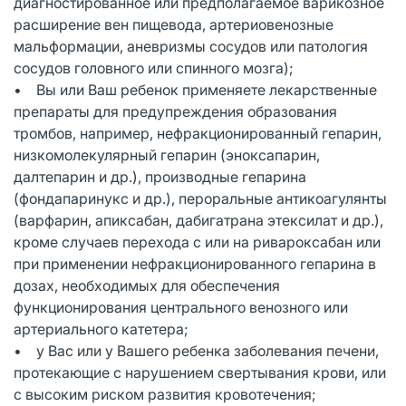
диагностированное или предполагаемое варикозное
расширение вен пищевода, артериовенозные
мальформации, аневризмы сосудов или патология
сосудов головного или спинного мозга);
• Вы или Ваш ребенок применяете лекарственные
препараты для предупреждения образования
тромбов, например, нефракционированный гепарин,
низкомолекулярный гепарин (эноксапарин,
далтепарин и др.), производные гепарина
(фондапаринукс и др.), пероральные антикоагулянты
(варфарин, апиксабан, дабигатрана этексилат и др.),
кроме случаев перехода с или на ривароксабан или
при применении нефракционированного гепарина в
дозах, необходимых для обеспечения
функционирования центрального венозного или
артериального катетера;
• у Вас или у Вашего ребенка заболевания печени,
протекающие с нарушением свертывания крови, или
с высоким риском развития кровотечения;