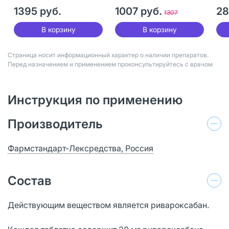
1395 руб.
1007 руб.
28
1307
В корзину
В корзину
Страница носит информационный характер о наличии препаратов.
Перед назначением и применением проконсультируйтесь с врачом
Инструкция по применению
Производитель
Фармстандарт-Лексредства, Россия
Состав
Действующим веществом является ривароксабан.