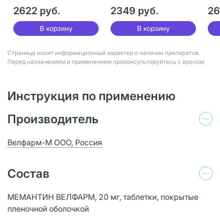
28 шт
2622 руб.
2349 руб.
26
В корзину
В корзину
Страница носит информационный характер о наличии препаратов.
Перед назначением и применением проконсультируйтесь с врачом
Инструкция по применению
Производитель
Велфарм-М ООО, Россия
Состав
МЕМАНТИН ВЕЛФАРМ, 20 мг, таблетки, покрытые
пленочной оболочкой