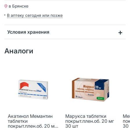
в Брянске
В аптеку сегодня или позже
Условия хранения
Аналоги
Акатинол Мемантин
Марукса таблетки
Ме
таблетки
покрыт.плен.об. 20 мг
пок
покрыт.плен.об. 20 мг
30 шт
30