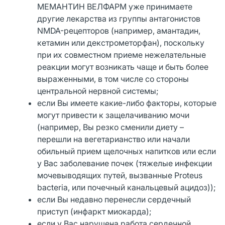
МЕМАНТИН ВЕЛФАРМ уже принимаете
другие лекарства из группы антагонистов
NMDA-рецепторов (например, амантадин,
кетамин или декстрометорфан), поскольку
при их совместном приеме нежелательные
реакции могут возникать чаще и быть более
выраженными, в том числе со стороны
центральной нервной системы;
если Вы имеете какие-либо факторы, которые
могут привести к защелачиванию мочи
(например, Вы резко сменили диету –
перешли на вегетарианство или начали
обильный прием щелочных напитков или если
у Вас заболевание почек (тяжелые инфекции
мочевыводящих путей, вызванные Proteus
bacteria, или почечный канальцевый ацидоз));
если Вы недавно перенесли сердечный
приступ (инфаркт миокарда);
если у Вас нарушена работа сердечной