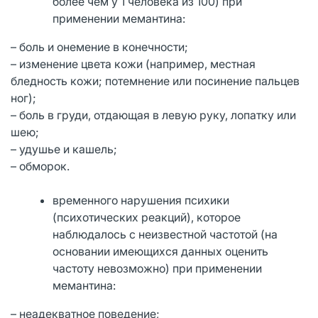
более чем у 1 человека из 100) при
применении мемантина:
– боль и онемение в конечности;
– изменение цвета кожи (например, местная
бледность кожи; потемнение или посинение пальцев
ног);
– боль в груди, отдающая в левую руку, лопатку или
шею;
– удушье и кашель;
– обморок.
временного нарушения психики
(психотических реакций), которое
наблюдалось с неизвестной частотой (на
основании имеющихся данных оценить
частоту невозможно) при применении
мемантина:
– неадекватное поведение;