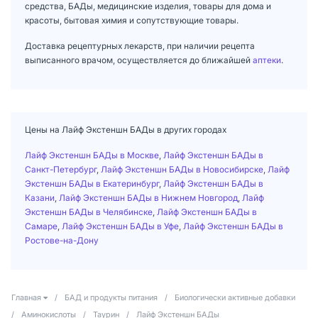
средства, БАДы, медицинские изделия, товары для дома и
красоты, бытовая химия и сопутствующие товары.
Доставка рецептурных лекарств, при наличии рецепта
выписанного врачом, осуществляется до ближайшей
аптеки
.
Цены на Лайф Экстеншн БАДы в других городах
Лайф Экстеншн БАДы в Москве
,
Лайф Экстеншн БАДы в
Санкт-Петербург
,
Лайф Экстеншн БАДы в Новосибирске
,
Лайф
Экстеншн БАДы в Екатеринбург
,
Лайф Экстеншн БАДы в
Казани
,
Лайф Экстеншн БАДы в Нижнем Новгород
,
Лайф
Экстеншн БАДы в Челябинске
,
Лайф Экстеншн БАДы в
Самаре
,
Лайф Экстеншн БАДы в Уфе
,
Лайф Экстеншн БАДы в
Ростове-на-Дону
Главная
/
БАД и продукты питания
/
Биологически активные добавки
/
Аминокислоты
/
Таурин
/
Лайф Экстеншн БАДы