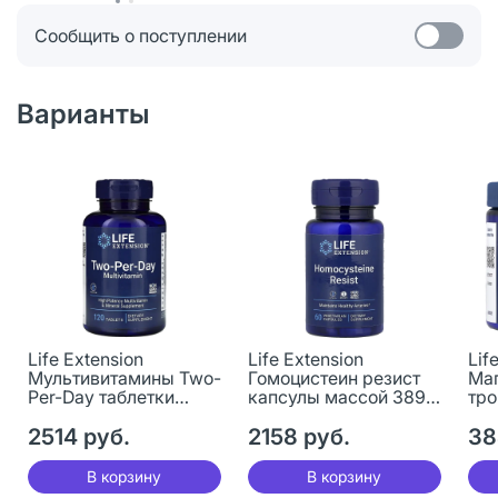
Сообщить о поступлении
Варианты
Life Extension
Life Extension
Lif
Мультивитамины Two-
Гомоцистеин резист
Маг
Per-Day таблетки
капсулы массой 389
тро
массой 999 мг 120 шт
мг 60 шт
пор
2514 руб.
2158 руб.
мас
38
В корзину
В корзину