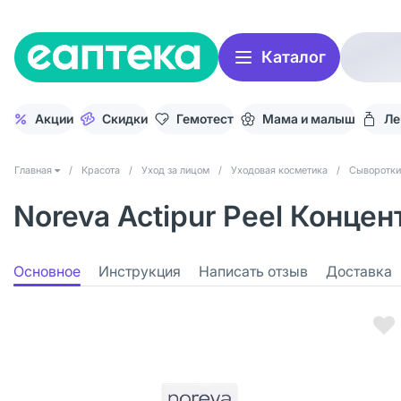
Каталог
Акции
Скидки
Гемотест
Мама и малыш
Ле
Главная
/
Красота
/
Уход за лицом
/
Уходовая косметика
/
Сыворотки
Noreva Actipur Peel Конце
Основное
Инструкция
Написать отзыв
Доставка