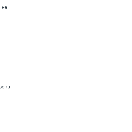
 не
se.ru