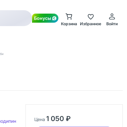
Бонусы
Корзина
Избранное
Войти
би
1 050 ₽
Цена
лодипин