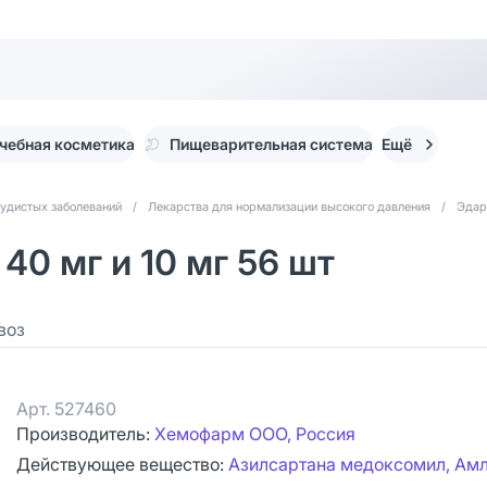
чебная косметика
Пищеварительная система
Ещё
судистых заболеваний
/
Лекарства для нормализации высокого давления
/
Эдар
40 мг и 10 мг 56 шт
воз
Арт.
527460
Производитель:
Хемофарм ООО, Россия
Действующее вещество:
Азилсартана медоксомил, Ам