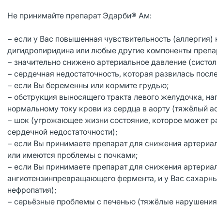
Не принимайте препарат Эдарби® Ам:
− если у Вас повышенная чувствительность (аллергия)
дигидропиридина или любые другие компоненты препар
− значительно снижено артериальное давление (систоли
− сердечная недостаточность, которая развилась посл
− если Вы беременны или кормите грудью;
− обструкция выносящего тракта левого желудочка, н
нормальному току крови из сердца в аорту (тяжёлый а
− шок (угрожающее жизни состояние, которое может ра
сердечной недостаточности);
− если Вы принимаете препарат для снижения артериал
или имеются проблемы с почками;
− если Вы принимаете препарат для снижения артериал
ангиотензинпревращающего фермента, и у Вас сахарны
нефропатия);
− серьёзные проблемы с печенью (тяжёлые нарушения 