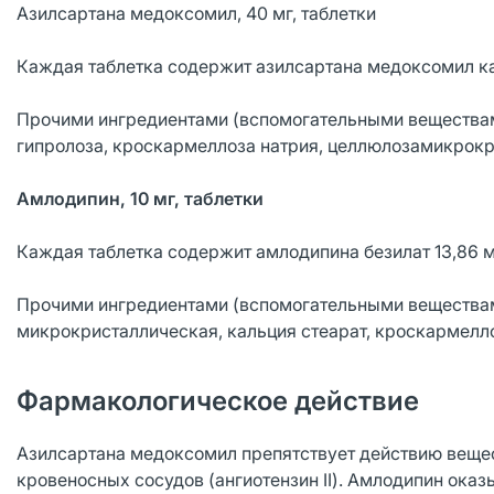
Азилсартана медоксомил, 40 мг, таблетки
Каждая таблетка содержит азилсартана медоксомил кал
Прочими ингредиентами (вспомогательными веществами
гипролоза, кроскармеллоза натрия, целлюлозамикрокри
Амлодипин, 10 мг, таблетки
Каждая таблетка содержит амлодипина безилат 13,86 мг
Прочими ингредиентами (вспомогательными веществам
микрокристаллическая, кальция стеарат, кроскармелл
Фармакологическое действие
Азилсартана медоксомил препятствует действию вещес
кровеносных сосудов (ангиотензин II). Амлодипин ок