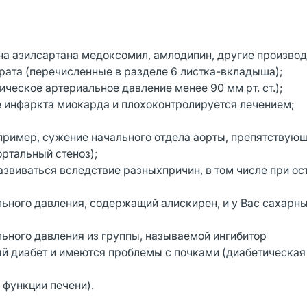
 на азилсартана медоксомил, амлодипин, другие произво
ата (перечисленные в разделе 6 листка-вкладыша);
ческое артериальное давление менее 90 мм рт. ст.);
е инфаркта миокарда и плохоконтролируется лечением;
апример, сужение начального отдела аорты, препятствую
ортальный стеноз);
звиваться вследствие разныхпричин, в том числе при ос
ьного давления, содержащий алискирен, и у Вас сахарны
ьного давления из группы, называемой ингибитор
й диабет и имеются проблемы с почками (диабетическая
функции печени).