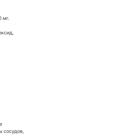
 мг.
оксид,
е
ы сосудов,