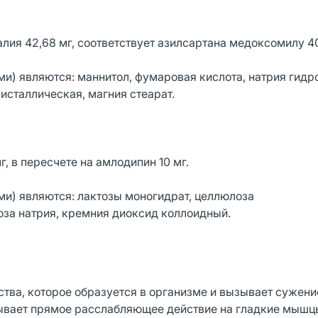
ия 42,68 мг, соответствует азилсартана медоксомилу 40
) являются: маннитол, фумаровая кислота, натрия гидр
сталлическая, магния стеарат.
, в пересчете на амлодипин 10 мг.
и) являются: лактозы моногидрат, целлюлоза
оза натрия, кремния диоксид коллоидный.
тва, которое образуется в организме и вызывает сужени
азывает прямое расслабляющее действие на гладкие мышц