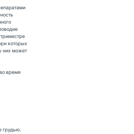
препаратами
нность
нного
ловодие
 триместре
ери которых
у них может
во время
е грудью.