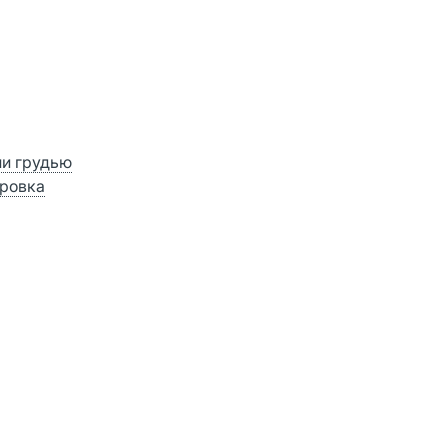
ии грудью
ровка