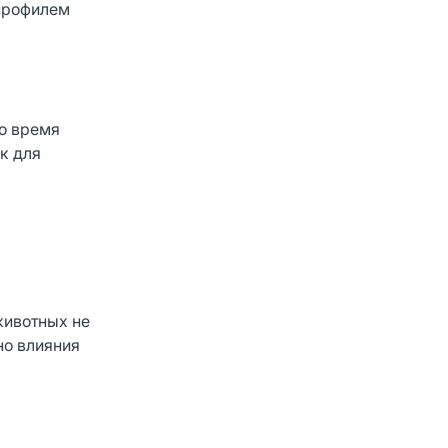
 профилем
во время
к для
животных не
но влияния