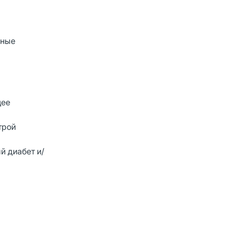
дные
щее
трой
й диабет и/