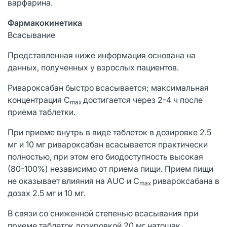
варфарина.
Фармакокинетика
Всасывание
Представленная ниже информация основана на
данных, полученных у взрослых пациентов.
Ривароксабан быстро всасывается; максимальная
концентрация С
достигается через 2-4 ч после
max
приема таблетки.
При приеме внутрь в виде таблеток в дозировке 2.5
мг и 10 мг ривароксабан всасывается практически
полностью, при этом его биодоступность высокая
(80-100%) независимо от приема пищи. Прием пищи
не оказывает влияния на AUC и С
ривароксабана в
max
дозах 2.5 мг и 10 мг.
В связи со сниженной степенью всасывания при
приеме таблеток дозировкой 20 мг натощак