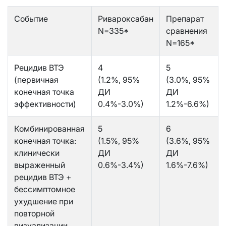
Событие
Ривароксабан
Препарат
N=335*
сравнения
N=165*
Рецидив ВТЭ
4
5
(первичная
(1.2%, 95%
(3.0%, 95%
конечная точка
ДИ
ДИ
эффективности)
0.4%-3.0%)
1.2%-6.6%)
Комбинированная
5
6
конечная точка:
(1.5%, 95%
(3.6%, 95%
клинически
ДИ
ДИ
выраженный
0.6%-3.4%)
1.6%-7.6%)
рецидив ВТЭ +
бессимптомное
ухудшение при
повторной
визуализации