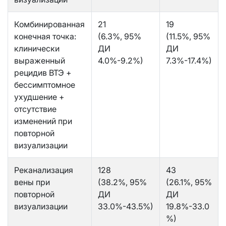
Комбинированная
21
19
конечная точка:
(6.3%, 95%
(11.5%, 95%
клинически
ДИ
ДИ
выраженный
4.0%-9.2%)
7.3%-17.4%)
рецидив ВТЭ +
бессимптомное
ухудшение +
отсутствие
изменений при
повторной
визуализации
Реканализация
128
43
вены при
(38.2%, 95%
(26.1%, 95%
повторной
ДИ
ДИ
визуализации
33.0%-43.5%)
19.8%-33.0
%)