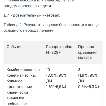
рандомизированные дети
ДИ - доверительный интервал.
Таблица 2. Результаты оценки безопасности в конце
основного периода лечения
Событие
Ривароксабан
Препарат
N=329*
сравнения
N=162*
Комбинированная
10
3
конечная точка:
(3.0%, 95%
(1.9%, 95%
большое
ДИ
ДИ
кровотечение +
1.6%-5,5%)
0.5%-5,3%)
клинически
значимое
небольшое