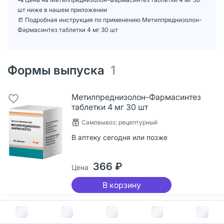
шт ниже в нашем приложении
📒 Подробная инструкция по применению Метилпреднизолон-
Фармасинтез таблетки 4 мг 30 шт
Формы выпуска
1
Метилпреднизолон-Фармасинтез
таблетки 4 мг 30 шт
Самовывоз: рецептурный
В аптеку сегодня или позже
366 ₽
Цена
В корзину
В корзину за
366
руб.
Пользователи также