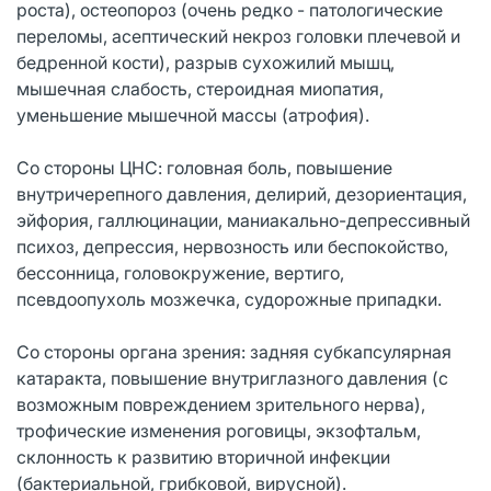
роста), остеопороз (очень редко - патологические
переломы, асептический некроз головки плечевой и
бедренной кости), разрыв сухожилий мышц,
мышечная слабость, стероидная миопатия,
уменьшение мышечной массы (атрофия).
Со стороны ЦНС: головная боль, повышение
внутричерепного давления, делирий, дезориентация,
эйфория, галлюцинации, маниакально-депрессивный
психоз, депрессия, нервозность или беспокойство,
бессонница, головокружение, вертиго,
псевдоопухоль мозжечка, судорожные припадки.
Со стороны органа зрения: задняя субкапсулярная
катаракта, повышение внутриглазного давления (с
возможным повреждением зрительного нерва),
трофические изменения роговицы, экзофтальм,
склонность к развитию вторичной инфекции
(бактериальной, грибковой, вирусной).