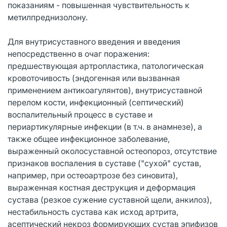
показаниям - повышенная чувствительность к
метилпреднизолону.
Для внутрисуставного введения и введения
непосредственно в очаг поражения:
предшествующая артропластика, патологическая
кровоточивость (эндогенная или вызванная
применением антикоагулянтов), внутрисуставной
перелом кости, инфекционный (септический)
воспалительный процесс в суставе и
периартикулярные инфекции (в т.ч. в анамнезе), а
также общее инфекционное заболевание,
выраженный околосуставной остеопороз, отсутствие
признаков воспаления в суставе ("сухой" сустав,
например, при остеоартрозе без синовита),
выраженная костная деструкция и деформация
сустава (резкое сужение суставной щели, анкилоз),
нестабильность сустава как исход артрита,
асептический некроз формирующих сустав эпифизов