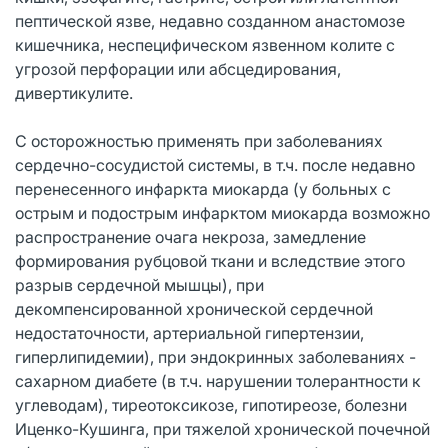
пептической язве, недавно созданном анастомозе
кишечника, неспецифическом язвенном колите с
угрозой перфорации или абсцедирования,
дивертикулите.
С осторожностью применять при заболеваниях
сердечно-сосудистой системы, в т.ч. после недавно
перенесенного инфаркта миокарда (у больных с
острым и подострым инфарктом миокарда возможно
распространение очага некроза, замедление
формирования рубцовой ткани и вследствие этого
разрыв сердечной мышцы), при
декомпенсированной хронической сердечной
недостаточности, артериальной гипертензии,
гиперлипидемии), при эндокринных заболеваниях -
сахарном диабете (в т.ч. нарушении толерантности к
углеводам), тиреотоксикозе, гипотиреозе, болезни
Иценко-Кушинга, при тяжелой хронической почечной