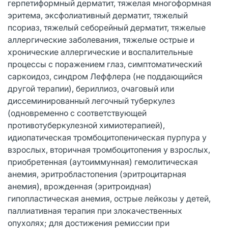
герпетиформный дерматит, тяжелая многоформная
эритема, эксфолиативный дерматит, тяжелый
псориаз, тяжелый себорейный дерматит, тяжелые
аллергические заболевания, тяжелые острые и
хронические аллергические и воспалительные
процессы с поражением глаз, симптоматический
саркоидоз, синдром Леффлера (не поддающийся
другой терапии), бериллиоз, очаговый или
диссеминированный легочный туберкулез
(одновременно с соответствующей
противотуберкулезной химиотерапией),
идиопатическая тромбоцитопеническая пурпура у
взрослых, вторичная тромбоцитопения у взрослых,
приобретенная (аутоиммунная) гемолитическая
анемия, эритробластопения (эритроцитарная
анемия), врожденная (эритроидная)
гипопластическая анемия, острые лейкозы у детей,
паллиативная терапия при злокачественных
опухолях; для достижения ремиссии при