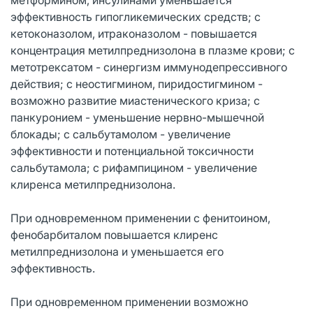
эффективность гипогликемических средств; с
кетоконазолом, итраконазолом - повышается
концентрация метилпреднизолона в плазме крови; с
метотрексатом - синергизм иммунодепрессивного
действия; с неостигмином, пиридостигмином -
возможно развитие миастенического криза; с
панкуронием - уменьшение нервно-мышечной
блокады; с сальбутамолом - увеличение
эффективности и потенциальной токсичности
сальбутамола; с рифампицином - увеличение
клиренса метилпреднизолона.
При одновременном применении с фенитоином,
фенобарбиталом повышается клиренс
метилпреднизолона и уменьшается его
эффективность.
При одновременном применении возможно