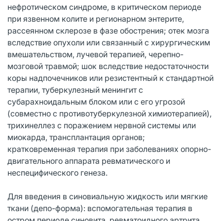
нефротическом синдроме, в критическом периоде
при язвенном колите и регионарном энтерите,
рассеянном склерозе в фазе обострения; отек мозга
вследствие опухоли или связанный с хирургическим
вмешательством, лучевой терапией, черепно-
мозговой травмой; шок вследствие недостаточности
коры надпочечников или резистентный к стандартной
терапии, туберкулезный менингит с
субарахноидальным блоком или с его угрозой
(совместно с противотуберкулезной химиотерапией),
трихинеллез с поражением нервной системы или
миокарда, трансплантация органов;
кратковременная терапия при заболеваниях опорно-
двигательного аппарата ревматического и
неспецифического генеза.
Для введения в синовиальную жидкость или мягкие
ткани (депо-форма): вспомогательная терапия в
остром периоде синовита, ревматоидного артрита,