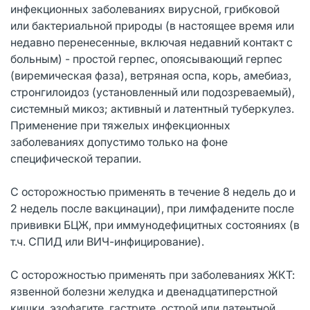
инфекционных заболеваниях вирусной, грибковой
или бактериальной природы (в настоящее время или
недавно перенесенные, включая недавний контакт с
больным) - простой герпес, опоясывающий герпес
(виремическая фаза), ветряная оспа, корь, амебиаз,
стронгилоидоз (установленный или подозреваемый),
системный микоз; активный и латентный туберкулез.
Применение при тяжелых инфекционных
заболеваниях допустимо только на фоне
специфической терапии.
С осторожностью применять в течение 8 недель до и
2 недель после вакцинации), при лимфадените после
прививки БЦЖ, при иммунодефицитных состояниях (в
т.ч. СПИД или ВИЧ-инфицирование).
С осторожностью применять при заболеваниях ЖКТ:
язвенной болезни желудка и двенадцатиперстной
кишки, эзофагите, гастрите, острой или латентной