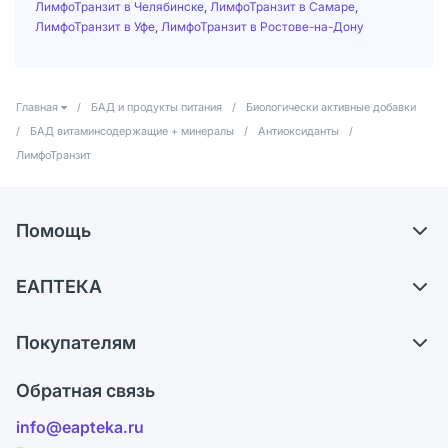
ЛимфоТранзит в Челябинске
,
ЛимфоТранзит в Самаре
,
ЛимфоТранзит в Уфе
,
ЛимфоТранзит в Ростове-на-Дону
Главная
/
БАД и продукты питания
/
Биологически активные добавки
/
БАД витаминсодержащие + минералы
/
Антиоксиданты
/
ЛимфоТранзит
Помощь
Доставка
ЕАПТЕКА
Самовывоз из аптек
О компании
Обмен и возврат
Покупателям
Карьера
Что с моим заказом?
Оплата
Поставщики
Обратная связь
Ответы на вопросы
Отзывы
Лицензия
info@eapteka.ru
Блог
Программа СберСпасибо