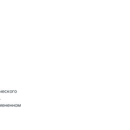
ческого
.
змененном