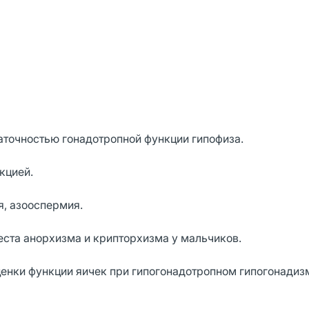
аточностью гонадотропной функции гипофиза.
кцией.
я, азооспермия.
ста анорхизма и крипторхизма у мальчиков.
ценки функции яичек при гипогонадотропном гипогонадиз