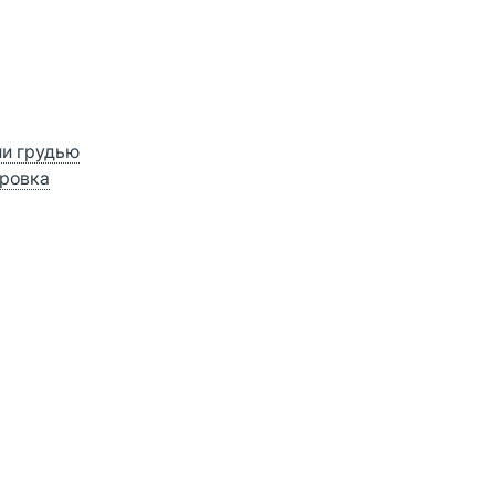
ии грудью
ровка