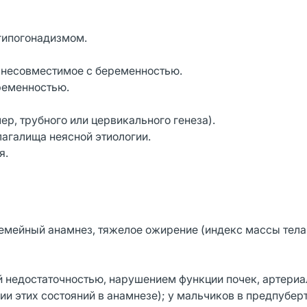
гипогонадизмом.
 несовместимое с беременностью.
ременностью.
ер, трубного или цервикального генеза).
агалища неясной этиологии.
я.
емейный анамнез, тяжелое ожирение (индекс массы тела
й недостаточностью, нарушением функции почек, артери
ии этих состояний в анамнезе); у мальчиков в предпубер