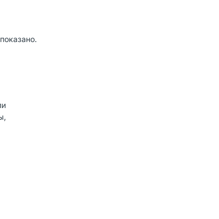
показано.
ли
ы,