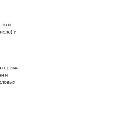
нов и
иола) и
во время
чи и
половых