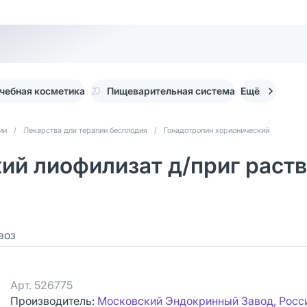
чебная косметика
Пищеварительная система
Ещё
ии
/
Лекарства для терапии бесплодия
/
Гонадотропин хорионический
ий лиофилизат д/приг раств
воз
Арт.
526775
Производитель:
Московский Эндокринный Завод, Росс