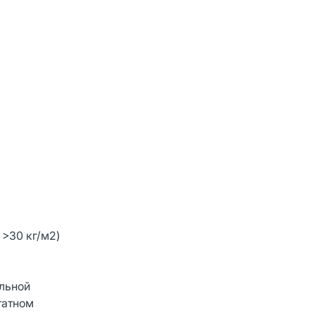
 >30 кг/м2)
альной
татном