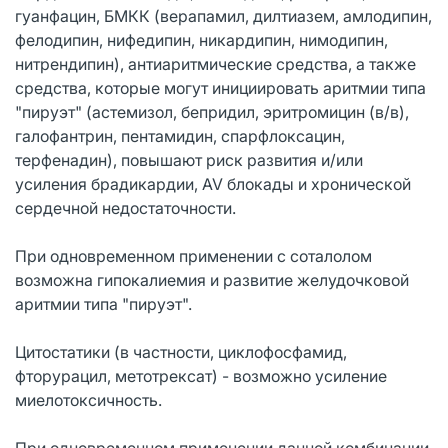
гуанфацин, БМКК (верапамил, дилтиазем, амлодипин,
фелодипин, нифедипин, никардипин, нимодипин,
нитрендипин), антиаритмические средства, а также
средства, которые могут инициировать аритмии типа
"пируэт" (астемизол, бепридил, эритромицин (в/в),
галофантрин, пентамидин, спарфлоксацин,
терфенадин), повышают риск развития и/или
усиления брадикардии, AV блокады и хронической
сердечной недостаточности.
При одновременном применении с соталолом
возможна гипокалиемия и развитие желудочковой
аритмии типа "пируэт".
Цитостатики (в частности, циклофосфамид,
фторурацил, метотрексат) - возможно усиление
миелотоксичность.
При одновременном применении данной комбинации