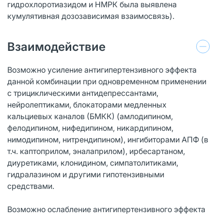
гидрохлоротиазидом и НМРК была выявлена
кумулятивная дозозависимая взаимосвязь).
Взаимодействие
Возможно усиление антигипертензивного эффекта
данной комбинации при одновременном применении
с трициклическими антидепрессантами,
нейролептиками, блокаторами медленных
кальциевых каналов (БМКК) (амлодипином,
фелодипином, нифедипином, никардипином,
нимодипином, нитрендипином), ингибиторами АПФ (в
т.ч. каптоприлом, эналаприлом), ирбесартаном,
диуретиками, клонидином, симпатолитиками,
гидралазином и другими гипотензивными
средствами.
Возможно ослабление антигипертензивного эффекта