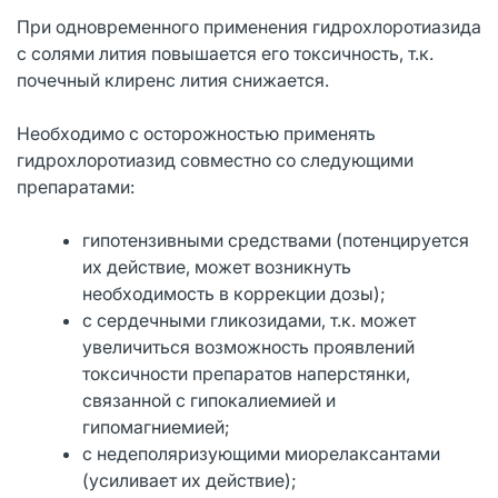
При одновременного применения гидрохлоротиазида
с солями лития повышается его токсичность, т.к.
почечный клиренс лития снижается.
Необходимо с осторожностью применять
гидрохлоротиазид совместно со следующими
препаратами:
гипотензивными средствами (потенцируется
их действие, может возникнуть
необходимость в коррекции дозы);
с сердечными гликозидами, т.к. может
увеличиться возможность проявлений
токсичности препаратов наперстянки,
связанной с гипокалиемией и
гипомагниемией;
с недеполяризующими миорелаксантами
(усиливает их действие);