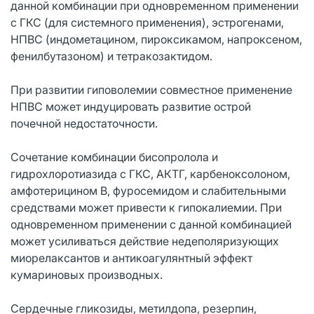
данной комбинации при одновременном применении
с ГКС (для системного применения), эстрогенами,
НПВС (индометацином, пироксикамом, напроксеном,
фенилбутазоном) и тетракозактидом.
При развитии гиповолемии совместное применение
НПВС может индуцировать развитие острой
почечной недостаточности.
Сочетание комбинации бисопролола и
гидрохлоротиазида с ГКС, АКТГ, карбеноксолоном,
амфотерицином В, фуросемидом и слабительными
средствами может привести к гипокалиемии. При
одновременном применении с данной комбинацией
может усиливаться действие недеполяризующих
миорелаксантов и антикоагулянтный эффект
кумариновых производных.
Сердечные гликозиды, метилдопа, резерпин,