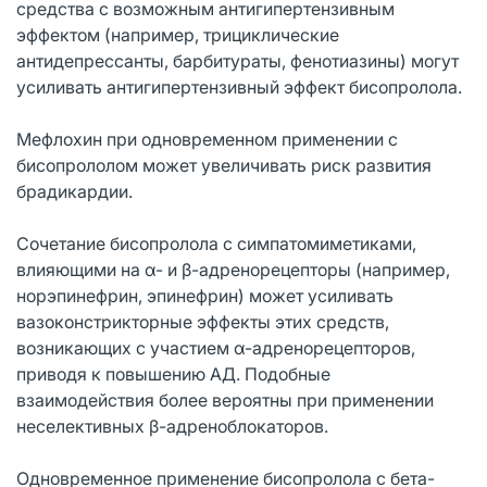
средства с возможным антигипертензивным
эффектом (например, трициклические
антидепрессанты, барбитураты, фенотиазины) могут
усиливать антигипертензивный эффект бисопролола.
Мефлохин при одновременном применении с
бисопрололом может увеличивать риск развития
брадикардии.
Сочетание бисопролола с симпатомиметиками,
влияющими на α- и β-адренорецепторы (например,
норэпинефрин, эпинефрин) может усиливать
вазоконстрикторные эффекты этих средств,
возникающих с участием α-адренорецепторов,
приводя к повышению АД. Подобные
взаимодействия более вероятны при применении
неселективных β-адреноблокаторов.
Одновременное применение бисопролола с бета-