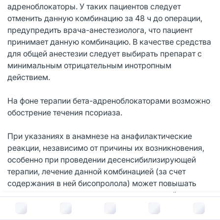
адреноблокаторы. У таких пациентов следует
отменить данную комбинацию за 48 ч до операции,
предупредить врача-анестезиолога, что пациент
принимает данную комбинацию. В качестве средства
для общей анестезии следует выбирать препарат с
минимальным отрицательным инотропным
действием.
На фоне терапии бета-адреноблокаторами возможно
обострение течения псориаза.
При указаниях в анамнезе на анафилактические
реакции, независимо от причины их возникновения,
особенно при проведении десенсибилизирующей
терапии, лечение данной комбинацией (за счет
содержания в ней бисопролола) может повышать
риск возникновения аллергических реакций и
В корзину за
600
руб.
способствовать развитию резистентности к лечению
эпинефрином (адреналином) в обычных дозах.