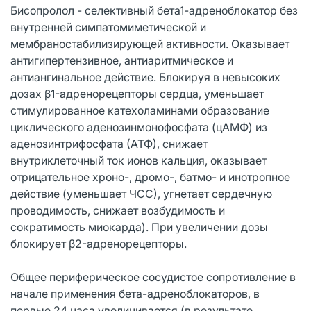
Бисопролол - селективный бета1-адреноблокатор без
внутренней симпатомиметической и
мембраностабилизирующей активности. Оказывает
антигипертензивное, антиаритмическое и
антиангинальное действие. Блокируя в невысоких
дозах β1-адренорецепторы сердца, уменьшает
стимулированное катехоламинами образование
циклического аденозинмонофосфата (цАМФ) из
аденозинтрифосфата (АТФ), снижает
внутриклеточный ток ионов кальция, оказывает
отрицательное хроно-, дромо-, батмо- и инотропное
действие (уменьшает ЧСС), угнетает сердечную
проводимость, снижает возбудимость и
сократимость миокарда). При увеличении дозы
блокирует β2-адренорецепторы.
Общее периферическое сосудистое сопротивление в
начале применения бета-адреноблокаторов, в
первые 24 часа увеличивается (в результате