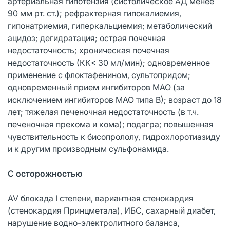
артериальная гипотензия (систолическое АД менее
90 мм рт. ст.); рефрактерная гипокалиемия,
гипонатриемия, гиперкальциемия; метаболический
ацидоз; дегидратация; острая почечная
недостаточность; хроническая почечная
недостаточность (КК< 30 мл/мин); одновременное
применение с флоктафенином, сультопридом;
одновременный прием ингибиторов МАО (за
исключением ингибиторов МАО типа В); возраст до 18
лет; тяжелая печеночная недостаточность (в т.ч.
печеночная прекома и кома); подагра; повышенная
чувствительность к бисопрололу, гидрохлоротиазиду
и к другим производным сульфонамида.
С осторожностью
AV блокада I степени, вариантная стенокардия
(стенокардия Принцметала), ИБС, сахарный диабет,
нарушение водно-электролитного баланса,