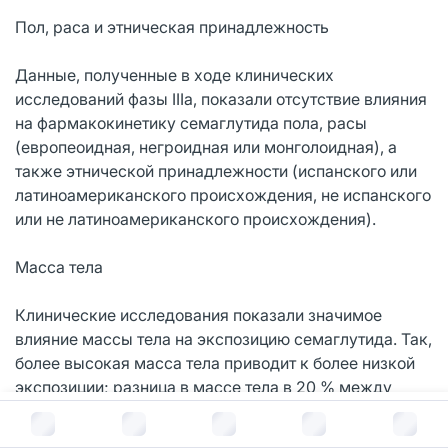
Пол, раса и этническая принадлежность
Данные, полученные в ходе клинических
исследований фазы IIIа, показали отсутствие влияния
на фармакокинетику семаглутида пола, расы
(европеоидная, негроидная или монголоидная), а
также этнической принадлежности (испанского или
латиноамериканского происхождения, не испанского
или не латиноамериканского происхождения).
Масса тела
Клинические исследования показали значимое
влияние массы тела на экспозицию семаглутида. Так,
более высокая масса тела приводит к более низкой
экспозиции; разница в массе тела в 20 % между
пациентами приводит к разнице в экспозиции
В корзину за
6 999
руб.
примерно в 18 %. Еженедельная доза семаглутида