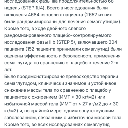
исследованиях фазы IIIа продолжительностью 68
недель (STEP 14). Всего в исследования были
включены 4684 взрослых пациента (2652 из них
были рандомизированы для лечения семаглутидом).
Кроме того, в ходе двойного слепого
рандомизированного плацебо-контролируемого
исследования фазы IIIb (STEP 5), включавшего 304
пациента (152 пациента принимали семаглутид) были
оценены эффективность и безопасность применения
семаглутида по сравнению с плацебо в течение 2-х
лет.
Было продемонстрировано превосходство терапии
семаглутидом, клинически значимое и устойчивое
снижение массы тела по сравнению с плацебо у
пациентов с ожирением (ИМТ > 30 кг/м2) или
избыточной массой тела (ИМТ от > 27 кг/м2 до < 30
кг/м2) и, по крайней мере, одним сопутствующим
заболеванием, связанным c избыточной массой тела.
Кроме того, во всех исследованиях семаглутид