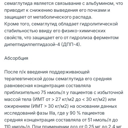
семаглутида является связывание с альбумином, что
приводит к снижению выведения его почками и
защищает от метаболического распада.
Кроме того, семаглутид обладает гидролитической
стабильностью ввиду его физико-химических
свойств, что защищает его от гидролиза ферментом
дипептидилпептидазой-4 (ДПП-4).
Абсорбция
После п/к введения поддерживающей
терапевтической дозы семаглутида его средняя
равновесная концентрация составляла
приблизительно 75 нмоль/л у пациентов с избыточной
массой тела (ИМТ от > 27 кг/м2 до < 30 кг/м2) или
ожирением (ИМТ > 30 кг/м2) на основании данных
исследований фазы IIIа, где у 90 % пациентов
средняя концентрация составляла от 51 нмоль/л до
110 нмоль/л. При применении доз от 0,25 мг до 2,4 мг