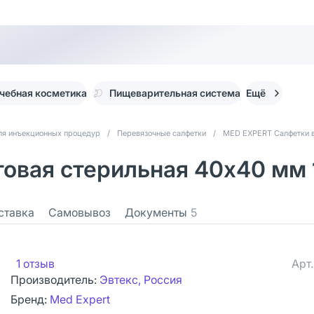
чебная косметика
Пищеварительная система
Ещё
ля инъекционных процедур
/
Перевязочные салфетки
/
MED EXPERT Салфетки 
товая стерильная 40х40 мм 
ставка
Самовывоз
Документы
5
1 отзыв
Арт
Производитель:
Эвтекс, Россия
Бренд:
Med Expert