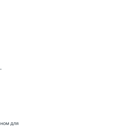
-
пном для