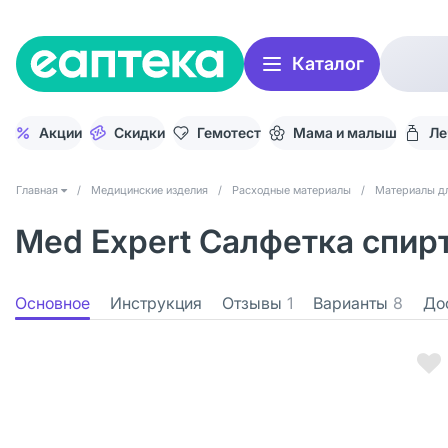
Каталог
Акции
Скидки
Гемотест
Мама и малыш
Ле
Главная
/
Медицинские изделия
/
Расходные материалы
/
Материалы д
Med Expert Салфетка спир
Основное
Инструкция
Отзывы
1
Варианты
8
До