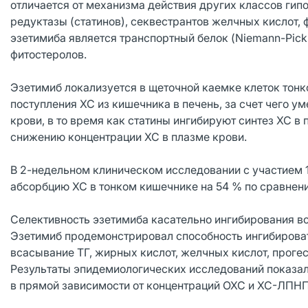
отличается от механизма действия других классов ги
редуктазы (статинов), секвестрантов желчных кислот,
эзетимиба является транспортный белок (Niemann-Pick 
фитостеролов.
Эзетимиб локализуется в щеточной каемке клеток тон
поступления ХС из кишечника в печень, за счет чего у
крови, в то время как статины ингибируют синтез ХС в
снижению концентрации ХС в плазме крови.
В 2-недельном клиническом исследовании с участием 1
абсорбцию ХС в тонком кишечнике на 54 % по сравнени
Селективность эзетимиба касательно ингибирования в
Эзетимиб продемонстрировал способность ингибироват
всасывание ТГ, жирных кислот, желчных кислот, проге
Результаты эпидемиологических исследований показал
в прямой зависимости от концентраций ОХС и ХС-ЛПНП