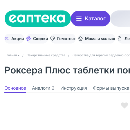
Каталог
Акции
Скидки
Гемотест
Мама и малыш
Ле
Главная
/
Лекарственные средства
/
Лекарства для терапии сердечно-со
Роксера Плюс таблетки пок
Основное
Аналоги
2
Инструкция
Формы выпуска