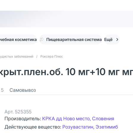
чебная косметика
Пищеварительная система
Ещё
судистых заболеваний
/
Роксера Плюс
рыт.плен.об. 10 мг+10 мг м
5
Самовывоз
Арт.
525355
Производитель:
КРКА дд Ново место, Словения
Действующее вещество:
Розувастатин, Эзетимиб