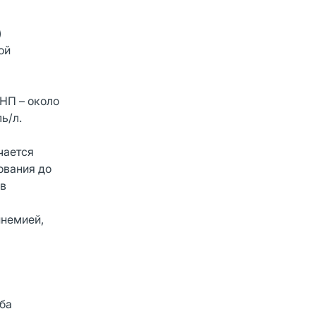
)
ой
ПHП – около
ь/л.
чается
ования до
ов
инемией,
ба