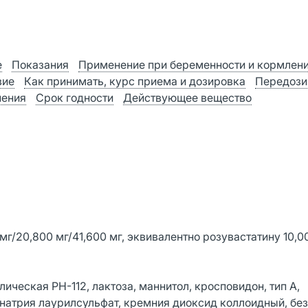
е
Показания
Применение при беременности и кормлен
вие
Как принимать, курс приема и дозировка
Передози
нения
Срок годности
Действующее вещество
мг/20,800 мг/41,600 мг, эквивалентно розувастатину 10,0
ческая РН-112, лактоза, маннитол, кросповидон, тип А,
, натрия лаурилсульфат, кремния диоксид коллоидный, бе