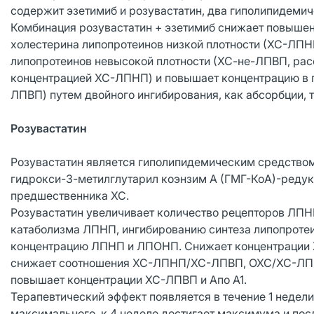
содержит эзетимиб и розувастатин, два гиполипидеми
Комбинация розувастатин + эзетимиб снижает повышен
холестерина липопротеинов низкой плотности (ХС-ЛПНП)
липопротеинов невысокой плотности (ХС-не-ЛПВП, рас
концентрацией ХС-ЛПНП) и повышает концентрацию в п
ЛПВП) путем двойного ингибирования, как абсорбции, т
Розувастатин
Розувастатин является гиполипидемическим средством
гидрокси-3-метилглутарил коэнзим А (ГМГ-КоА)-редук
предшественника ХС.
Розувастатин увеличивает количество рецепторов ЛПНП
катаболизма ЛПНП, ингибированию синтеза липопроте
концентрацию ЛПНП и ЛПОНП. Снижает концентрации 
снижает соотношения ХС-ЛПНП/ХС-ЛПВП, ОХС/ХС-ЛПВП
повышает концентрации ХС-ЛПВП и Aпо A1.
Терапевтический эффект появляется в течение 1 недели
максимального, к 4 неделе достигает максимума и посл