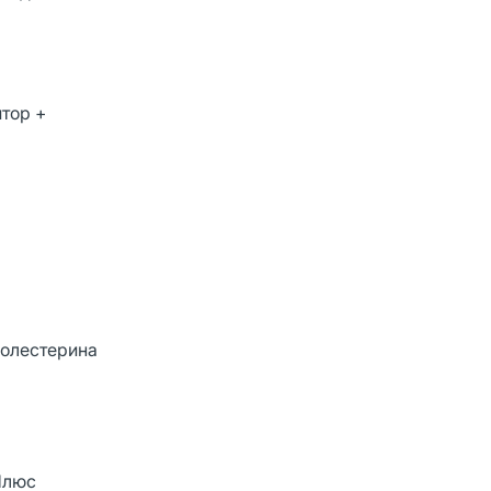
тор +
холестерина
Плюс