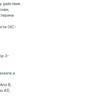
у действия.
рови,
стерина
сти (ХС-
ор 3-
ахвата и
Апо В,
 A1),