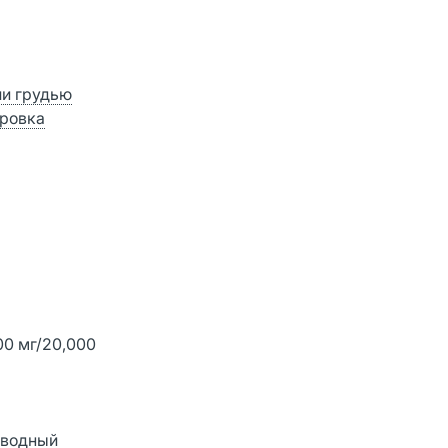
ии грудью
ровка
00 мг/20,000
зводный