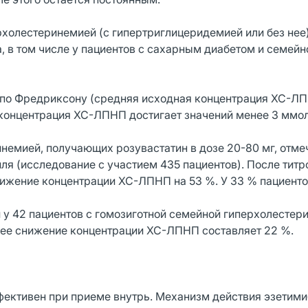
рхолестеринемией (с гипертриглицеридемией или без нее
, в том числе у пациентов с сахарным диабетом и семейн
па по Фредриксону (средняя исходная концентрация XC-Л
г концентрация ХС-ЛПНП достигает значений менее 3 ммол
инемией, получающих розувастатин в дозе 20-80 мг, отме
я (исследование с участием 435 пациентов). После титр
снижение концентрации ХС-ЛПНП на 53 %. У 33 % пациент
 у 42 пациентов с гомозиготной семейной гиперхолестер
днее снижение концентрации ХС-ЛПНП составляет 22 %.
фективен при приеме внутрь. Механизм действия эзетими