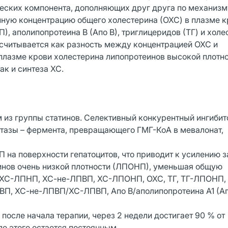
ческих компонента, дополняющих друг друга по механизм
ную концентрацию общего холестерина (ОХС) в плазме к
, аполипопротеина В (Апо В), триглицеридов (ТГ) и холе
считывается как разность между концентрацией ОХС и
лазме крови холестерина липопротеинов высокой плотно
ак и синтеза ХС.
 из группы статинов. Селективный конкурентный ингибит
тазы – фермента, превращающего ГМГ-КоА в мевалонат,
 на поверхности гепатоцитов, что приводит к усилению з
инов очень низкой плотности (ЛПОНП), уменьшая общую
ХС-ЛПНП, ХС-не-ЛПВП, ХС-ЛПОНП, ОХС, ТГ, ТГ-ЛПОНП, 
, ХС-не-ЛПВП/ХС-ЛПВП, Апо В/аполипопротеина A1 (Aпo
 после начала терапии, через 2 недели достигает 90 % от
е этого остается постоянным.