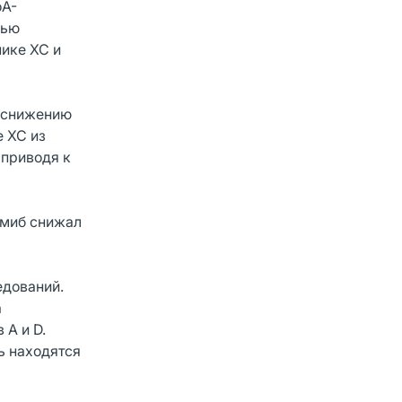
оА-
нью
нике ХС и
к снижению
е ХС из
 приводя к
имиб снижал
едований.
а
 А и D.
ь находятся