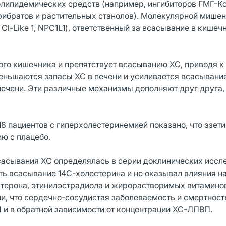
полипидемических средств (например, ингибиторов ГМГ-К
 фибратов и растительных станолов). Молекулярной мише
Cl-Like 1, NPC1L1), ответственный за всасывание в кишеч
кого кишечника и препятствует всасыванию ХС, приводя 
меньшаются запасы ХС в печени и усиливается всасывани
 печени. Эти различные механизмы дополняют друг друга,
8 пациентов с гиперхолестеринемией показано, что эзет
ю с плацебо.
сасывания ХС определялась в серии доклинических иссл
ь всасывание 14С-холестерина и не оказывал влияния н
стерона, этинилэстрадиола и жирорастворимых витаминов
и, что сердечно-сосудистая заболеваемость и смертност
 и в обратной зависимости от концентрации ХС-ЛПВП.