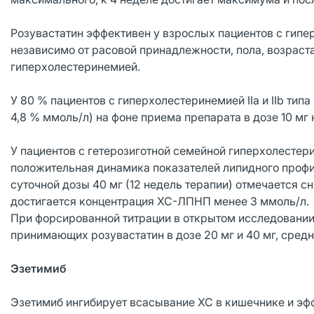
Розувастатин эффективен у взрослых пациентов с гипе
независимо от расовой принадлежности, пола, возраста
гиперхолестеринемией.
У 80 % пациентов с гиперхолестеринемией IIа и IIb ти
4,8 % ммоль/л) на фоне приема препарата в дозе 10 м
У пациентов с гетерозиготной семейной гиперхолестер
положительная динамика показателей липидного профил
суточной дозы 40 мг (12 недель терапии) отмечается 
достигается концентрация ХС-ЛПНП менее 3 ммоль/л.
При форсированной титрации в открытом исследовании
принимающих розувастатин в дозе 20 мг и 40 мг, сре
Эзетимиб
Эзетимиб ингибирует всасывание ХС в кишечнике и эф