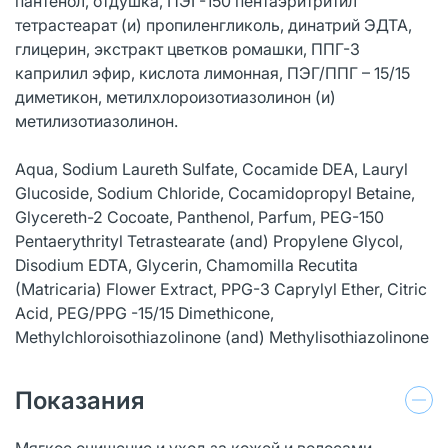
пантенол, отдушка, ПЭГ-150 пентаэритритил
тетрастеарат (и) пропиленгликоль, динатрий ЭДТА,
глицерин, экстракт цветков ромашки, ППГ-3
каприлил эфир, кислота лимонная, ПЭГ/ППГ – 15/15
диметикон, метилхлороизотиазолинон (и)
метилизотиазолинон.
Aqua, Sodium Laureth Sulfate, Сocamide DEA, Lauryl
Glucoside, Sodium Chloride, Cocamidopropyl Betaine,
Glycereth-2 Cocoate, Panthenol, Parfum, PEG-150
Pentaerythrityl Tetrastearate (and) Propylene Glycol,
Disodium EDTA, Glycerin, Сhamomilla Recutita
(Matricaria) Flower Extract, PPG-3 Caprylyl Ether, Сitric
Acid, PEG/PPG -15/15 Dimethicone,
Methylchloroisothiazolinone (and) Methylisothiazolinone
Показания
Мягкое очищение и уход за кожей и волосами