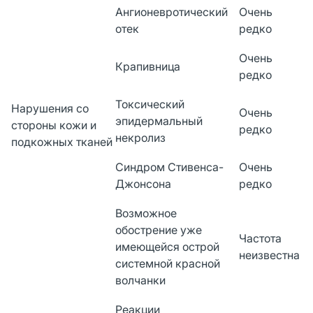
Ангионевротический
Очень
отек
редко
Очень
Крапивница
редко
Токсический
Нарушения со
Очень
эпидермальный
стороны кожи и
редко
некролиз
подкожных тканей
Синдром Стивенса-
Очень
Джонсона
редко
Возможное
обострение уже
Частота
имеющейся острой
неизвестна
системной красной
волчанки
Реакции