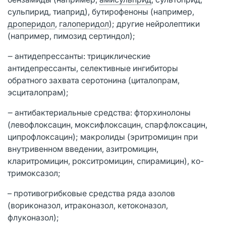
сульпирид, тиаприд), бутирофеноны (например,
дроперидол
,
галоперидол
); другие нейролептики
(например, пимозид сертиндол);
‒ антидепрессанты: трициклические
антидепрессанты, селективные ингибиторы
обратного захвата серотонина (циталопрам,
эсциталопрам);
‒ антибактериальные средства: фторхинолоны
(левофлоксацин, моксифлоксацин, спарфлоксацин,
ципрофлоксацин); макролиды (эритромицин при
внутривенном введении, азитромицин,
кларитромицин, рокситромицин, спирамицин), ко-
тримоксазол;
– противогрибковые средства ряда азолов
(вориконазол, итраконазол, кетоконазол,
флуконазол);