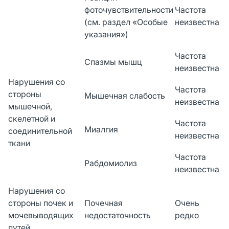
фоточувствительности
Частота
(см. раздел «Особые
неизвестна
указания»)
Частота
Спазмы мышц
неизвестна
Нарушения со
Частота
стороны
Мышечная слабость
неизвестна
мышечной,
скелетной и
Частота
Миалгия
соединительной
неизвестна
ткани
Частота
Рабдомиолиз
неизвестна
Нарушения со
стороны почек и
Почечная
Очень
мочевыводящих
недостаточность
редко
путей