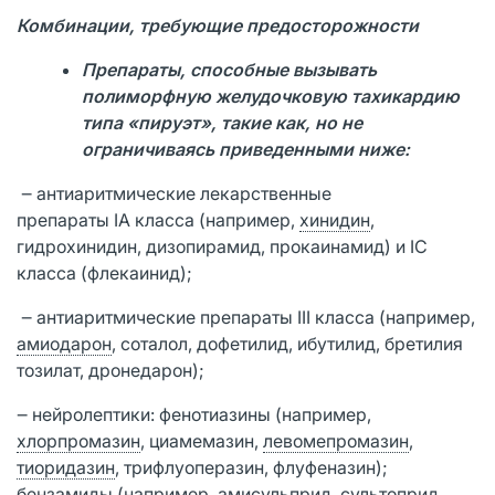
Комбинации, требующие предосторожности
Препараты, способные вызывать
полиморфную желудочковую тахикардию
типа «пируэт», такие как, но не
ограничиваясь приведенными ниже:
‒ антиаритмические лекарственные
препараты IA класса (например,
хинидин
,
гидрохинидин, дизопирамид, прокаинамид) и IC
класса (флекаинид);
‒ антиаритмические препараты III класса (например,
амиодарон
, соталол, дофетилид, ибутилид, бретилия
тозилат, дронедарон);
‒ нейролептики: фенотиазины (например,
хлорпромазин
, циамемазин,
левомепромазин
,
тиоридазин
, трифлуоперазин, флуфеназин);
бензамиды (например,
амисульприд
, сультоприд,