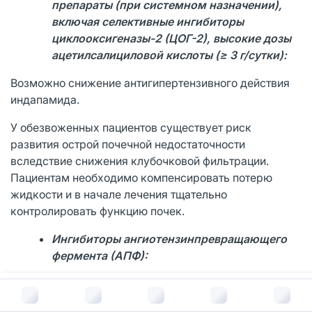
препарат
ы (при системном назначении)
,
включая селективные ингибиторы
циклооксигеназы-2 (ЦОГ-2), высокие дозы
ацетилсалициловой кислоты (≥ 3 г/сутки):
Возможно снижение антигипертензивного действия
индапамида.
У обезвоженных пациентов существует риск
развития острой почечной недостаточности
вследствие снижения клубочковой фильтрации.
Пациентам необходимо компенсировать потерю
жидкости и в начале лечения тщательно
контролировать функцию почек.
Ингибиторы ангиотензинпревращающего
фермента (АПФ):
Назначение ингибиторов АПФ пациентам с
В корзину за
379
руб.
изначально сниженной концентрацией ионов натрия в