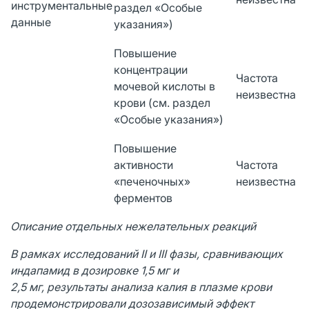
инструментальные
раздел «Особые
данные
указания»)
Повышение
концентрации
Частота
мочевой кислоты в
неизвестна
крови (см. раздел
«Особые указания»)
Повышение
активности
Частота
«печеночных»
неизвестна
ферментов
Описание отдельных нежелательных реакций
В рамках исследований
II и
III фазы, сравнивающих
индапамид в дозировке 1,5 мг и
2,5 мг, результаты анализа калия в плазме крови
продемонстрировали дозозависимый эффект