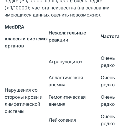
редко (≥ 1/10000, но < 1/1000); очень редко
(< 1/10000); частота неизвестна (на основании
имеющихся данных оценить невозможно).
MedDRA
Нежелательные
Частота
классы и системы
реакции
органов
Очень
Агранулоцитоз
редко
Апластическая
Очень
анемия
редко
Нарушения со
стороны крови и
Гемолитическая
Очень
лимфатической
анемия
редко
системы
Очень
Лейкопения
редко