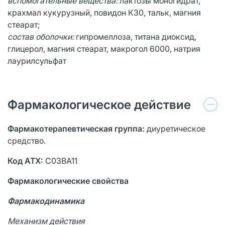
вспомогательные вещества:
лактозы моногидрат,
крахмал кукурузный, повидон К30, тальк, магния
стеарат;
состав оболочки:
гипромеллоза, титана диоксид,
глицерол, магния стеарат, макрогол 6000, натрия
лаурилсульфат
Фармакологическое действие
Фармакотерапевтическая группа:
диуретическое
средство.
Код АТХ:
С03ВА11
Фармакологические свойства
Фармакодинамика
Механизм действия