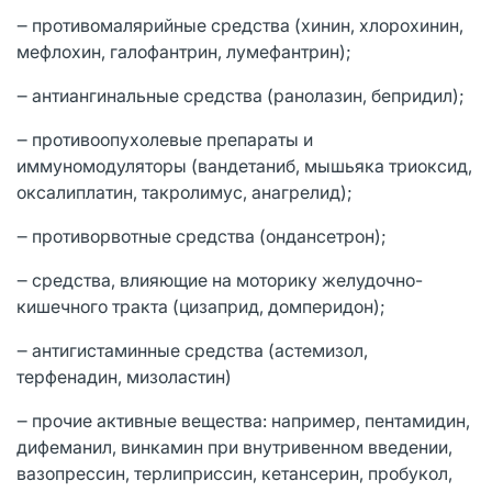
‒ противомалярийные средства (хинин, хлорохинин,
мефлохин, галофантрин, лумефантрин);
‒ антиангинальные средства (ранолазин, бепридил);
‒ противоопухолевые препараты и
иммуномодуляторы (вандетаниб, мышьяка триоксид,
оксалиплатин, такролимус, анагрелид);
‒ противорвотные средства (ондансетрон);
‒ средства, влияющие на моторику желудочно-
кишечного тракта (цизаприд, домперидон);
‒ антигистаминные средства (астемизол,
терфенадин, мизоластин)
‒ прочие активные вещества: например, пентамидин,
дифеманил, винкамин при внутривенном введении,
вазопрессин, терлиприссин, кетансерин, пробукол,