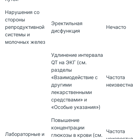
Нарушения со
стороны
Эректильная
репродуктивной
Нечасто
дисфункция
системы и
молочных желез
Удлинение интервала
QT на ЭКГ (см.
разделы
«Взаимодействие с
Частота
другими
неизвестна
лекарственными
средствами» и
«Особые указания»)
Повышение
концентрации
Частота
Лабораторные и
глюкозы в крови (см.
неизвестна