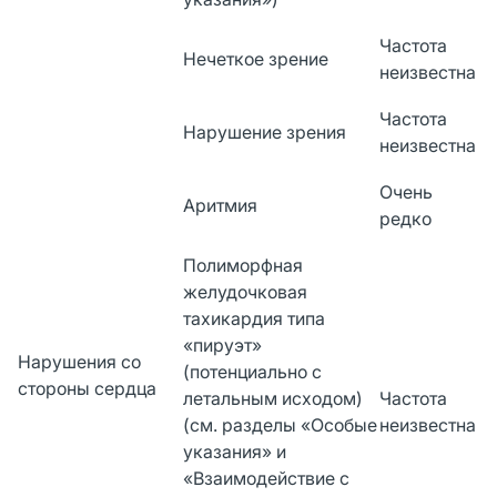
Частота
Нечеткое зрение
неизвестна
Частота
Нарушение зрения
неизвестна
Очень
Аритмия
редко
Полиморфная
желудочковая
тахикардия типа
«пируэт»
Нарушения со
(потенциально с
стороны сердца
летальным исходом)
Частота
(см. разделы «Особые
неизвестна
указания» и
«Взаимодействие с