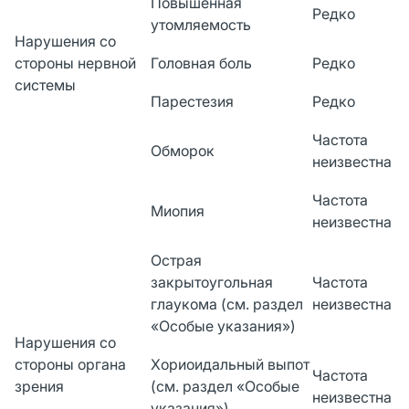
Повышенная
Редко
утомляемость
Нарушения со
стороны нервной
Головная боль
Редко
системы
Парестезия
Редко
Частота
Обморок
неизвестна
Частота
Миопия
неизвестна
Острая
закрытоугольная
Частота
глаукома (см. раздел
неизвестна
«Особые указания»)
Нарушения со
стороны органа
Хориоидальный выпот
Частота
зрения
(см. раздел «Особые
неизвестна
указания»)