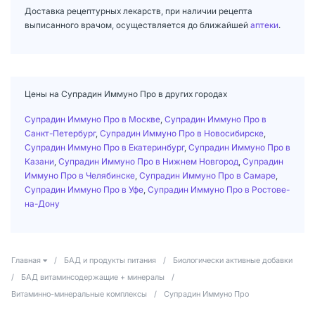
Доставка рецептурных лекарств, при наличии рецепта
выписанного врачом, осуществляется до ближайшей
аптеки
.
Цены на Супрадин Иммуно Про в других городах
Супрадин Иммуно Про в Москве
,
Супрадин Иммуно Про в
Санкт-Петербург
,
Супрадин Иммуно Про в Новосибирске
,
Супрадин Иммуно Про в Екатеринбург
,
Супрадин Иммуно Про в
Казани
,
Супрадин Иммуно Про в Нижнем Новгород
,
Супрадин
Иммуно Про в Челябинске
,
Супрадин Иммуно Про в Самаре
,
Супрадин Иммуно Про в Уфе
,
Супрадин Иммуно Про в Ростове-
на-Дону
Главная
/
БАД и продукты питания
/
Биологически активные добавки
/
БАД витаминсодержащие + минералы
/
Витаминно-минеральные комплексы
/
Супрадин Иммуно Про