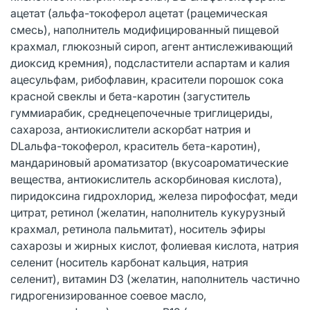
ацетат (альфа-токоферол ацетат (рацемическая
смесь), наполнитель модифицированный пищевой
крахмал, глюкозный сироп, агент антислеживающий
диоксид кремния), подсластители аспартам и калия
ацесульфам, рибофлавин, красители порошок сока
красной свеклы и бета-каротин (загуститель
гуммиарабик, среднецепочечные триглицериды,
сахароза, антиокислители аскорбат натрия и
DLальфа-токоферол, краситель бета-каротин),
мандариновый ароматизатор (вкусоароматические
вещества, антиокислитель аскорбиновая кислота),
пиридоксина гидрохлорид, железа пирофосфат, меди
цитрат, ретинол (желатин, наполнитель кукурузный
крахмал, ретинола пальмитат), носитель эфиры
сахарозы и жирных кислот, фолиевая кислота, натрия
селенит (носитель карбонат кальция, натрия
селенит), витамин D3 (желатин, наполнитель частично
гидрогенизированное соевое масло,