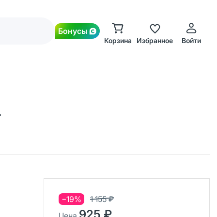
Бонусы
Корзина
Избранное
Войти
т
−19%
1 155 ₽
925 ₽
Цена