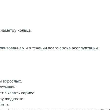
диаметру кольца.
льзованием и в течении всего срока эксплуатации.
м взрослых.
пустышки.
т вызвать кариес.
ру жидкости.
есте.