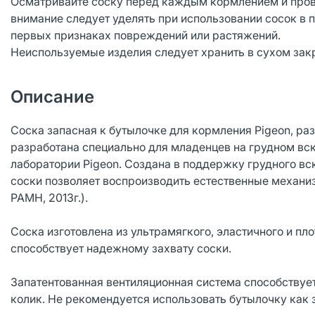
Осматривайте соску перед каждым кормлением и прове
внимание следует уделять при использовании сосок в 
первых признаках повреждений или растяжений.
Неиспользуемые изделия следует хранить в сухом зак
Описание
Соска запасная к бутылочке для кормления Pigeon, ра
разработана специально для младенцев на грудном вс
лаборатории Pigeon. Создана в поддержку грудного вс
соски позволяет воспроизводить естественные механи
РАМН, 2013г.).
Соска изготовлена из ультрамягкого, эластичного и пл
способствует надежному захвату соски.
Запатентованная вентиляционная система способствуе
колик. Не рекомендуется использовать бутылочку как