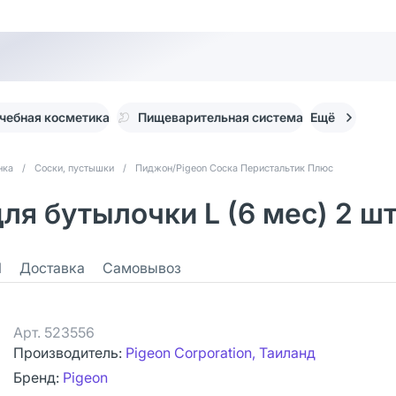
чебная косметика
Пищеварительная система
Ещё
нка
/
Соски, пустышки
/
Пиджон/Pigeon Соска Перистальтик Плюс
для бутылочки L (6 мес) 2 ш
1
Доставка
Самовывоз
Арт.
523556
Производитель:
Pigeon Сorporation, Таиланд
Бренд:
Pigeon