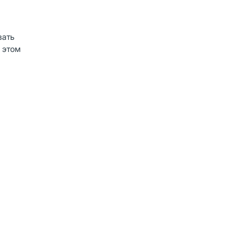
вать
 этом