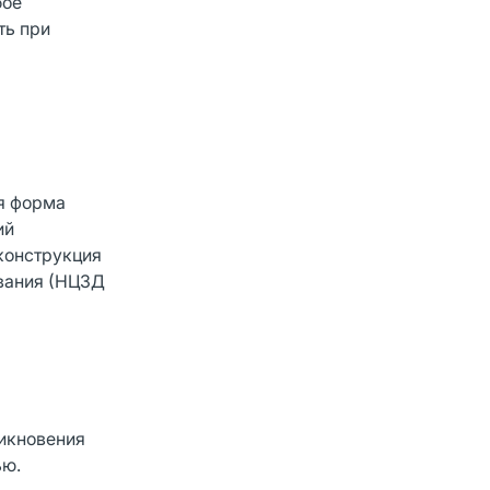
бое
ть при
ая форма
ий
конструкция
ования (НЦЗД
никновения
ью.