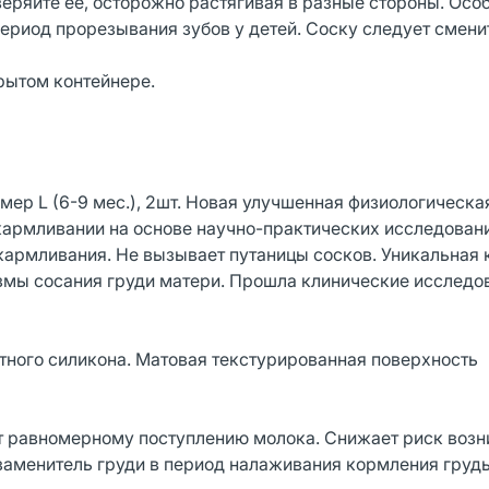
ряйте ее, осторожно растягивая в разные стороны. Осо
период прорезывания зубов у детей. Соску следует смени
рытом контейнере.
змер L (6-9 мес.), 2шт. Новая улучшенная физиологическ
кармливании на основе научно-практических исследован
кармливания. Не вызывает путаницы сосков. Уникальная 
змы сосания груди матери. Прошла клинические исслед
отного силикона. Матовая текстурированная поверхность
т равномерному поступлению молока. Снижает риск воз
 заменитель груди в период налаживания кормления груд