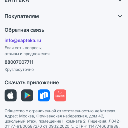
ЕАПТЕКА
Самовывоз из аптек
О компании
Обмен и возврат
Покупателям
Карьера
Что с моим заказом?
Оплата
Поставщики
Обратная связь
Ответы на вопросы
Отзывы
Лицензия
info@eapteka.ru
Блог
Программа СберСпасибо
Реклама на сайте
Если есть вопросы,
отзывы и предложения
Политика конфиденциальности
Ваши товары на ЕАПТЕКЕ
88007007711
Пользовательское соглашение
Сотрудничество для аптек
Круглосуточно
Политика рекомендаций
СМИ о нас
Скачать приложение
Этика и соответствие
Политика в отношении обработки персональных данных
Общество с ограниченной ответственностью «еАптека»;
Адрес: Москва, Фрунзенская набережная, дом 42,
цокольный этаж, помещение I, комната 2; Лицензия: Л042-
01177-91/00587270 от 09.12.2020 г.; ОГРН: 1147746631988,