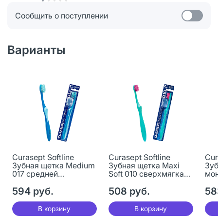
Сообщить о поступлении
Варианты
Curasept Softline
Curasept Softline
Cur
Зубная щетка Medium
Зубная щетка Maxi
Зуб
017 средней
Soft 010 сверхмягкая 1
мо
жесткости 1 шт
шт
Tuf
594 руб.
508 руб.
58
В корзину
В корзину