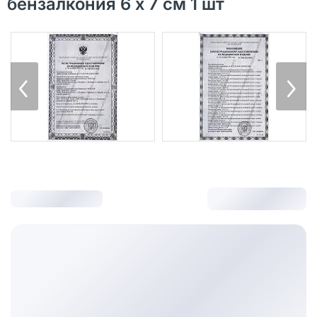
бензалкония 6 х 7 см 1 шт