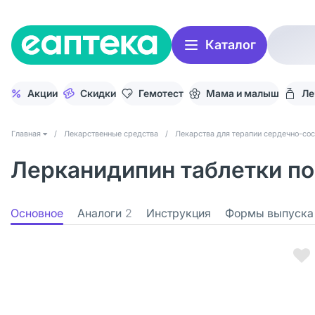
Каталог
Акции
Скидки
Гемотест
Мама и малыш
Ле
Главная
/
Лекарственные средства
/
Лекарства для терапии сердечно-со
Лерканидипин таблетки пок
Основное
Аналоги
2
Инструкция
Формы выпуска