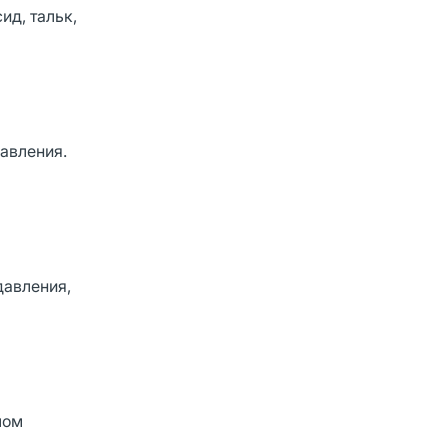
ид, тальк,
авления.
давления,
лом