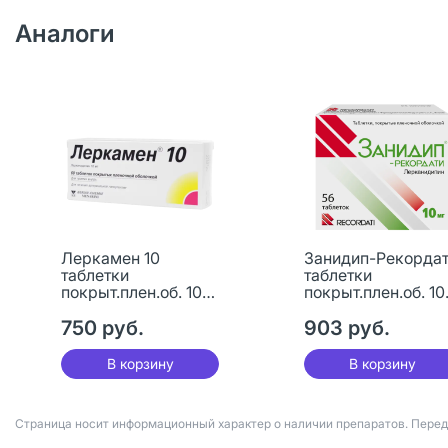
Аналоги
Леркамен 10
Занидип-Рекорда
таблетки
таблетки
покрыт.плен.об. 10
покрыт.плен.об. 10
мг 60 шт
мг 56 шт
750 руб.
903 руб.
В корзину
В корзину
Страница носит информационный характер о наличии препаратов. Пере