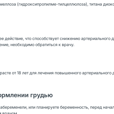
омеллоза (гидроксипропилме-тилцеллюлоза), титана диокс
 действие, что способствует снижению артериального д
ение, необходимо обратиться к врачу.
асте от 18 лет для лечения повышенного артериального 
ормлении грудью
забеременели, или планируете беременность, перед нача
м врачом.