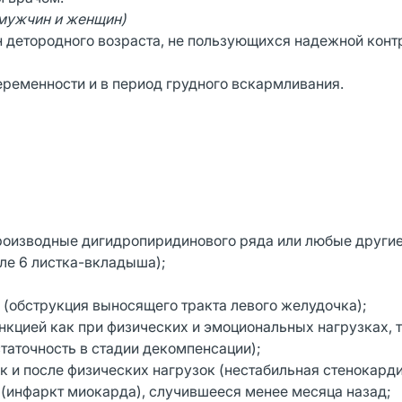
мужчин и женщин)
 детородного возраста, не пользующихся надежной конт
ременности и в период грудного вскармливания.
производные дигидропиридинового ряда или любые други
ле 6 листка-вкладыша);
 (обструкция выносящего тракта левого желудочка);
нкцией как при физических и эмоциональных нагрузках, т
таточность в стадии декомпенсации);
ак и после физических нагрузок (нестабильная стенокарди
инфаркт миокарда), случившееся менее месяца назад;