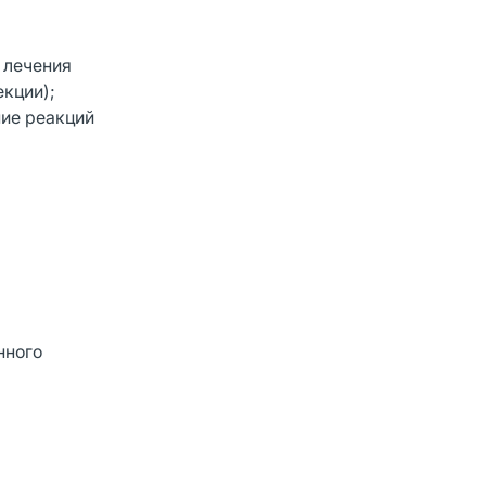
 лечения
екции);
ние реакций
нного