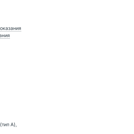
оказания
ания
тип А),