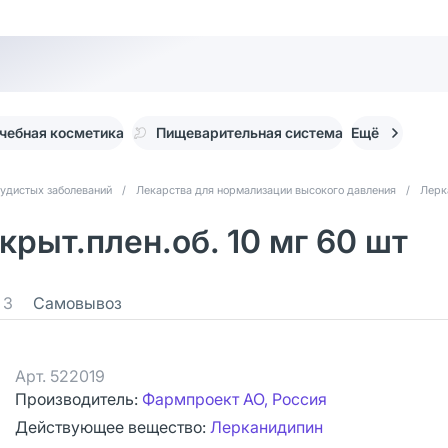
чебная косметика
Пищеварительная система
Ещё
судистых заболеваний
/
Лекарства для нормализации высокого давления
/
Лерк
рыт.плен.об. 10 мг 60 шт
3
Самовывоз
Арт.
522019
Производитель:
Фармпроект АО, Россия
Действующее вещество:
Лерканидипин