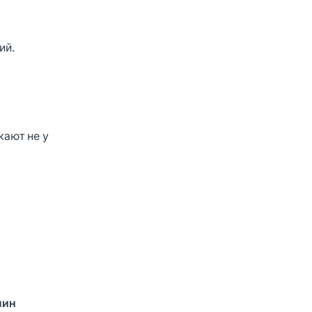
ий.
кают не у
пин