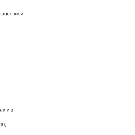
рацепцией.
е
ак и в
я);