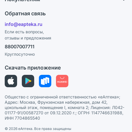
Карьера
Что с моим заказом?
Оплата
Поставщики
Обратная связь
Ответы на вопросы
Отзывы
Лицензия
info@eapteka.ru
Блог
Программа СберСпасибо
Реклама на сайте
Если есть вопросы,
отзывы и предложения
Политика конфиденциальности
Ваши товары на ЕАПТЕКЕ
88007007711
Пользовательское соглашение
Сотрудничество для аптек
Круглосуточно
Политика рекомендаций
СМИ о нас
Скачать приложение
Этика и соответствие
Политика в отношении обработки персональных данных
Общество с ограниченной ответственностью «еАптека»;
Адрес: Москва, Фрунзенская набережная, дом 42,
цокольный этаж, помещение I, комната 2; Лицензия: Л042-
01177-91/00587270 от 09.12.2020 г.; ОГРН: 1147746631988,
ИНН 7704865540
© 2026 eАптека. Все права защищены