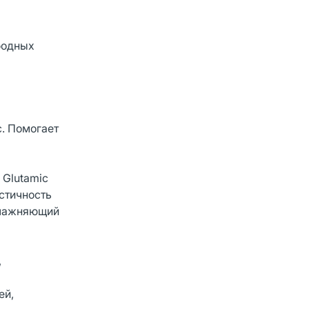
бодных
. Помогает
 Glutamic
ластичность
увлажняющий
,
ей,