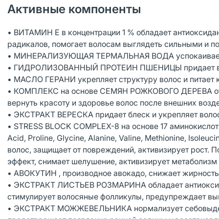
Активные компоненты
• ВИТАМИН Е в концентрации 1 % обладает антиоксида
радикалов, помогает волосам выглядеть сильными и п
• МИНЕРАЛИЗУЮЩАЯ ТЕРМАЛЬНАЯ ВОДА успокаивает 
• ГИДРОЛИЗОВАННЫЙ ПРОТЕИН ПШЕНИЦЫ придает воло
• МАСЛО ГЕРАНИ укрепляет структуру волос и питает 
• КОМПЛЕКС на основе СЕМЯН РОЖКОВОГО ДЕРЕВА отве
вернуть красоту и здоровье волос после внешних возд
• ЭКСТРАКТ ВЕРЕСКА придает блеск и укрепляет воло
• STRESS BLOCK COMPLEX-8 на основе 17 аминокислот (Lysi
Acid, Proline, Glycine, Alanine, Valine, Methionine, Isole
волос, защищает от повреждений, активизирует рост.
эффект, снимает шелушение, активизирует метаболизм в
• АВОКУТИН , производное авокадо, снижает жирность
• ЭКСТРАКТ ЛИСТЬЕВ РОЗМАРИНА обладает антиоксида
стимулирует волосяные фолликулы, предупреждает выпа
• ЭКСТРАКТ МОЖЖЕВЕЛЬНИКА нормализует себовыделен