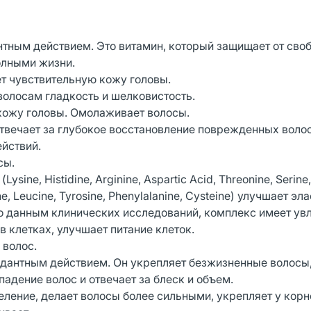
нтным действием. Это витамин, который защищает от сво
олными жизни.
чувствительную кожу головы.
сам гладкость и шелковистость.
кожу головы. Омолаживает волосы.
чает за глубокое восстановление поврежденных волос
ействий.
сы.
ne, Histidine, Arginine, Aspartic Acid, Threonine, Serine,
ucine, Leucine, Tyrosine, Phenylalanine, Cysteine) улучшает э
 По данным клинических исследований, комплекс имеет 
 клетках, улучшает питание клеток.
 волос.
нтным действием. Он укрепляет безжизненные волосы
дение волос и отвечает за блеск и объем.
ие, делает волосы более сильными, укрепляет у корн