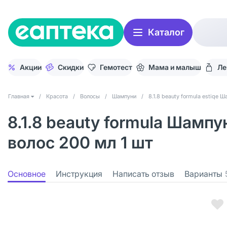
Каталог
Акции
Скидки
Гемотест
Мама и малыш
Ле
Главная
/
Красота
/
Волосы
/
Шампуни
/
8.1.8 beauty formula estiqe 
8.1.8 beauty formula Шам
волос 200 мл 1 шт
Основное
Инструкция
Написать отзыв
Варианты