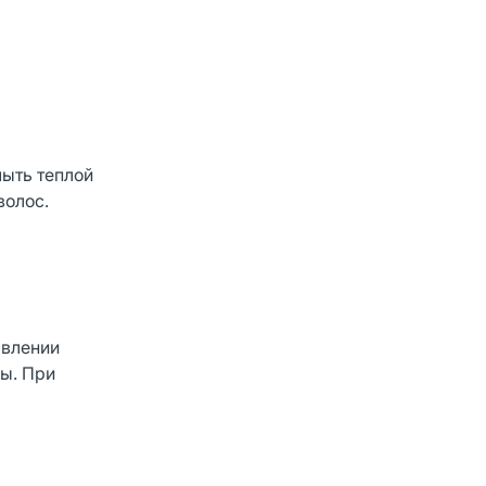
мыть теплой
волос.
явлении
ы. При