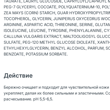
TAURATE, LAURYL GLUCOSIDE, CAPRYLOYL/CAPROYL 
PEG-7 GLYCERYL COCOATE, POLYQUATERNIUM-10, POL
ZEA MAYS (CORN) STARCH, GUAR HYDROXYPROPYLTRI
TOCOPHEROL, GLYCERIN, JUNIPERUS OXYCEDRUS WOOD
ARGININE, ASPARTIC ACID, THREONINE, SERINE, GLUTAM
ISOLEUCINE, LEUCINE, TYROSINE, PHENYLALANINE, CY
CALLUNA VULGARIS EXTRACT, MALTOOLIGOSYL GLUC
SULFATE, PEG-120 METHYL GLUCOSE DIOLEATE, XANT
ETHYLHEXYLGLYCERIN, BENZYL ALCOHOL, PARFUM, S
BENZOATE, POTASSIUM SORBATE.
Действие
Бережно очищает и подходит для чувствительной кожи 
укрепляет, делая их более сильными и эластичными. С
расчесывание. pH 5,5-6,5.