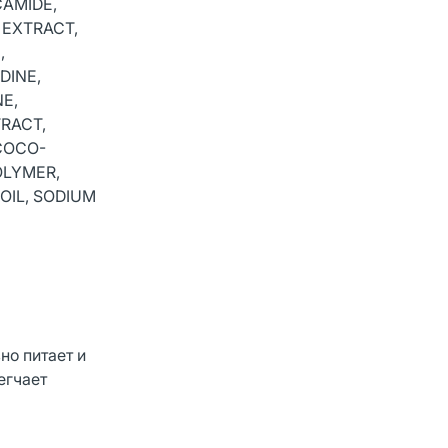
AMIDE,
 EXTRACT,
,
DINE,
NE,
TRACT,
COCO-
OLYMER,
OIL, SODIUM
но питает и
егчает