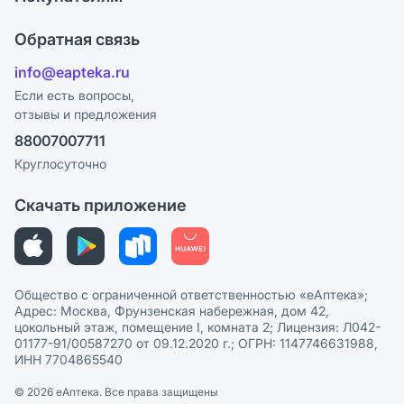
Карьера
Что с моим заказом?
Оплата
Поставщики
Обратная связь
Ответы на вопросы
Отзывы
Лицензия
info@eapteka.ru
Блог
Программа СберСпасибо
Реклама на сайте
Если есть вопросы,
отзывы и предложения
Политика конфиденциальности
Ваши товары на ЕАПТЕКЕ
88007007711
Пользовательское соглашение
Сотрудничество для аптек
Круглосуточно
Политика рекомендаций
СМИ о нас
Скачать приложение
Этика и соответствие
Политика в отношении обработки персональных данных
Общество с ограниченной ответственностью «еАптека»;
Адрес: Москва, Фрунзенская набережная, дом 42,
цокольный этаж, помещение I, комната 2; Лицензия: Л042-
01177-91/00587270 от 09.12.2020 г.; ОГРН: 1147746631988,
ИНН 7704865540
© 2026 eАптека. Все права защищены