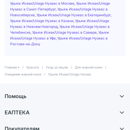
Урьяж Исеак/Uriage Hyseac в Москве
,
Урьяж Исеак/Uriage
Hyseac в Санкт-Петербург
,
Урьяж Исеак/Uriage Hyseac в
Новосибирске
,
Урьяж Исеак/Uriage Hyseac в Екатеринбург
,
Урьяж Исеак/Uriage Hyseac в Казани
,
Урьяж Исеак/Uriage
Hyseac в Нижнем Новгород
,
Урьяж Исеак/Uriage Hyseac в
Челябинске
,
Урьяж Исеак/Uriage Hyseac в Самаре
,
Урьяж
Исеак/Uriage Hyseac в Уфе
,
Урьяж Исеак/Uriage Hyseac в
Ростове-на-Дону
Главная
/
Красота
/
Уход за лицом
/
Для жирной кожи
/
Очищение жирной кожи
/
Урьяж Исеак/Uriage Hyseac
Помощь
Доставка
ЕАПТЕКА
Самовывоз из аптек
О компании
Обмен и возврат
Покупателям