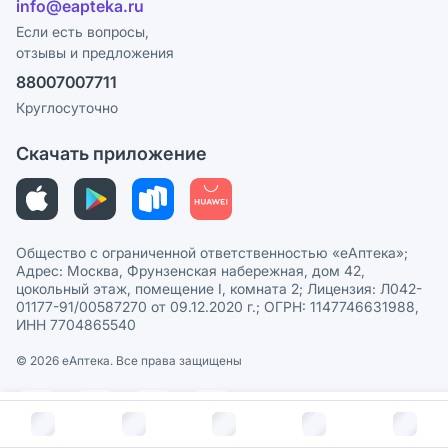
info@eapteka.ru
Блог
Программа СберСпасибо
Реклама на сайте
Если есть вопросы,
отзывы и предложения
Политика конфиденциальности
Ваши товары на ЕАПТЕКЕ
88007007711
Пользовательское соглашение
Сотрудничество для аптек
Круглосуточно
Политика рекомендаций
СМИ о нас
Скачать приложение
Этика и соответствие
Политика в отношении обработки персональных данных
Общество с ограниченной ответственностью «еАптека»;
Адрес: Москва, Фрунзенская набережная, дом 42,
цокольный этаж, помещение I, комната 2; Лицензия: Л042-
01177-91/00587270 от 09.12.2020 г.; ОГРН: 1147746631988,
ИНН 7704865540
© 2026 eАптека. Все права защищены
В корзину за
783
руб.