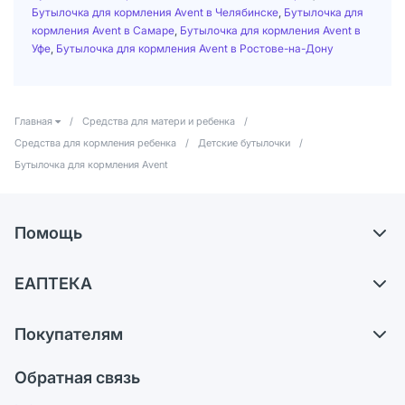
Бутылочка для кормления Avent в Челябинске
,
Бутылочка для
кормления Avent в Самаре
,
Бутылочка для кормления Avent в
Уфе
,
Бутылочка для кормления Avent в Ростове-на-Дону
Главная
/
Средства для матери и ребенка
/
Средства для кормления ребенка
/
Детские бутылочки
/
Бутылочка для кормления Avent
Помощь
Доставка
ЕАПТЕКА
Самовывоз из аптек
О компании
Обмен и возврат
Покупателям
Карьера
Что с моим заказом?
Оплата
Поставщики
Обратная связь
Ответы на вопросы
Отзывы
Лицензия