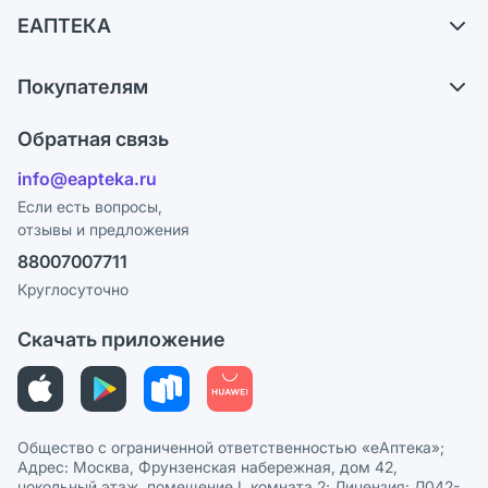
Доставка
ЕАПТЕКА
Самовывоз из аптек
О компании
Обмен и возврат
Покупателям
Карьера
Что с моим заказом?
Оплата
Поставщики
Обратная связь
Ответы на вопросы
Отзывы
Лицензия
info@eapteka.ru
Блог
Программа СберСпасибо
Реклама на сайте
Если есть вопросы,
отзывы и предложения
Политика конфиденциальности
Ваши товары на ЕАПТЕКЕ
88007007711
Пользовательское соглашение
Сотрудничество для аптек
Круглосуточно
Политика рекомендаций
СМИ о нас
Скачать приложение
Этика и соответствие
Политика в отношении обработки персональных данных
Общество с ограниченной ответственностью «еАптека»;
Адрес: Москва, Фрунзенская набережная, дом 42,
цокольный этаж, помещение I, комната 2; Лицензия: Л042-