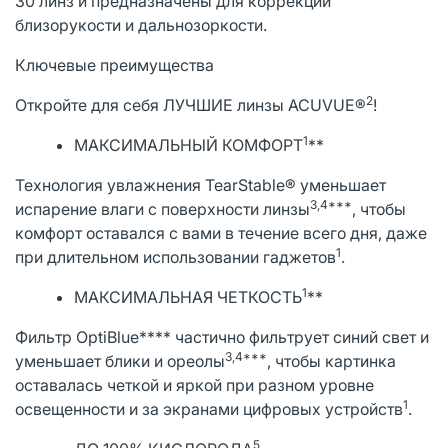
30 линз и предназначены для коррекции
близорукости и дальнозоркости.
Ключевые преимущества
2
Откройте для себя ЛУЧШИЕ линзы ACUVUE®
!
1
МАКСИМАЛЬНЫЙ КОМФОРТ
**
Технология увлажнения TearStable® уменьшает
3,4***
испарение влаги с поверхности линзы
, чтобы
комфорт оставался с вами в течение всего дня, даже
1
при длительном использовании гаджетов
.
1
МАКСИМАЛЬНАЯ ЧЕТКОСТЬ
**
Фильтр OptiBlue**** частично фильтрует синий свет и
3,4***
уменьшает блики и ореолы
, чтобы картинка
оставалась чeткой и яркой при разном уровне
1
освещенности и за экранами цифровых устройств
.
5