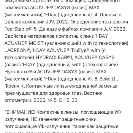
визуальных артефактов с помощью однодневного
семейства ACUVUE® OASYS (оазис) MAX
(максимальный) 1-Day (однодневный). 4. Данные в
файлах компании JJV, 2022. Определение технологии
TearStable®. 5. Данные в файлах компании JJV, 2022.
Свойства материалов контактных линз 1-DAY
ACUVUE® MOIST (увлажняющий) with (с технологией)
LACREON®, 1-DAY ACUVUE® TruEye® with (с
технологией) HYDRACLEAR®1, ACUVUE® OASYS
(оазис) 1-DAY (однодневный) with (с технологией)
HydraLuxe® и ACUVUE® OASYS (оазис) MAX
(максимальный) 1-Day (однодневный). 6. Вейс Д.,
Френч К. Контактные линзы ежедневной замены:
преимущества для здоровья глаз. Вестник
оптометрии. 2006. № 5. С. 15–22.
^ВНИМАНИЕ! Контактные линзы, поглощающие УФ-
излучение, НЕ заменяют защитные очки,
поглощающие УФ-излучение, такие как защитные