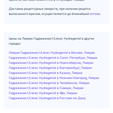
Доставка рецептурных лекарств, при наличии рецепта
выписанного врачом, осуществляется до ближайшей
аптеки
.
Цены на Лиерак Гидраженист/Lierac Hydragenist в других
городах
Лиерак Гидраженист/Lierac Hydragenist в Москве
,
Лиерак
Гидраженист/Lierac Hydragenist в Санкт-Петербург
,
Лиерак
Гидраженист/Lierac Hydragenist в Новосибирске
,
Лиерак
Гидраженист/Lierac Hydragenist в Екатеринбург
,
Лиерак
Гидраженист/Lierac Hydragenist в Казани
,
Лиерак
Гидраженист/Lierac Hydragenist в Нижнем Новгород
,
Лиерак
Гидраженист/Lierac Hydragenist в Челябинске
,
Лиерак
Гидраженист/Lierac Hydragenist в Самаре
,
Лиерак
Гидраженист/Lierac Hydragenist в Уфе
,
Лиерак
Гидраженист/Lierac Hydragenist в Ростове-на-Дону