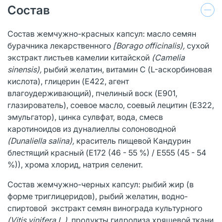
Состав
Состав жемчужно-красных капсул: масло семян
бурачника лекарственного
[Boгago officinalis),
сухой
экстракт листьев камелии китайской
(Camelia
sinensis),
рыбий желатин, витамин С (L-аскорбиновая
кислота), глицерин (E422, агент
влагоудерживающий), пчелиный воск (E901,
глазирователь), соевое масло, соевый лецитин (E322,
эмульгатор), цинка сулвфат, вода, смесв
каротиноидов из дуналиеллы солоноводной
(Dunaliella salina),
краситель пищевой Кандурин
блестящий красный (E172 (46 - 55 %) / E555 (45 - 54
%)), хрома хлорид, натрия селенит.
Состав жемчужно-черных капсул: рыбий жир (в
форме триглицеридов), рыбий желатин, водно-
спиртовой экстракт семян винограда культурного
(Vitis vinifera L.),
продукты гидролиза хрящевой ткани