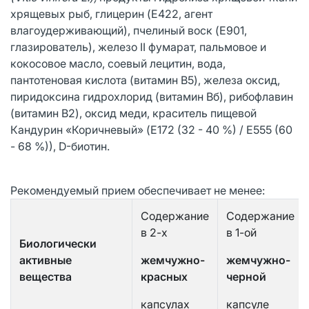
хрящевых рыб, глицерин (E422, агент
влагоудерживающий), пчелиный воск (E901,
глазирователь), железо II фумарат, пальмовое и
кокосовое масло, соевый лецитин, вода,
пантотеновая кислота (витамин B5), железа оксид,
пиридоксина гидрохлорид (витамин Вб), рибофлавин
(витамин B2), оксид меди, краситель пищевой
Кандурин «Коричневый» (E172 (32 - 40 %) / E555 (60
- 68 %)), D-биотин.
Рекомендуемый прием обеспечивает не менее:
Содержание
Содержание
в 2-х
в 1-ой
Биологически
активные
жемчужно-
жемчужно-
вещества
красных
черной
капсулах
капсуле