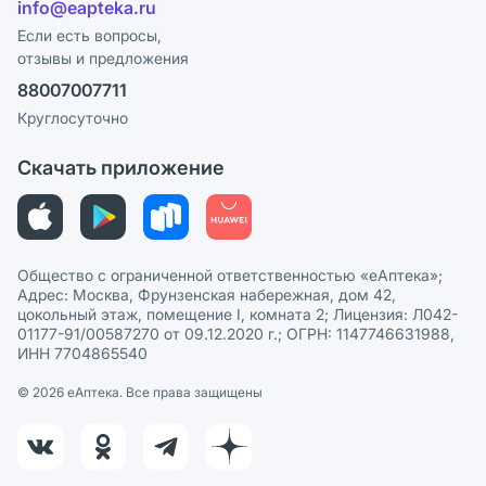
info@eapteka.ru
Блог
Программа СберСпасибо
Реклама на сайте
Если есть вопросы,
отзывы и предложения
Политика конфиденциальности
Ваши товары на ЕАПТЕКЕ
88007007711
Пользовательское соглашение
Сотрудничество для аптек
Круглосуточно
Политика рекомендаций
СМИ о нас
Скачать приложение
Этика и соответствие
Политика в отношении обработки персональных данных
Общество с ограниченной ответственностью «еАптека»;
Адрес: Москва, Фрунзенская набережная, дом 42,
цокольный этаж, помещение I, комната 2; Лицензия: Л042-
01177-91/00587270 от 09.12.2020 г.; ОГРН: 1147746631988,
ИНН 7704865540
© 2026 eАптека. Все права защищены