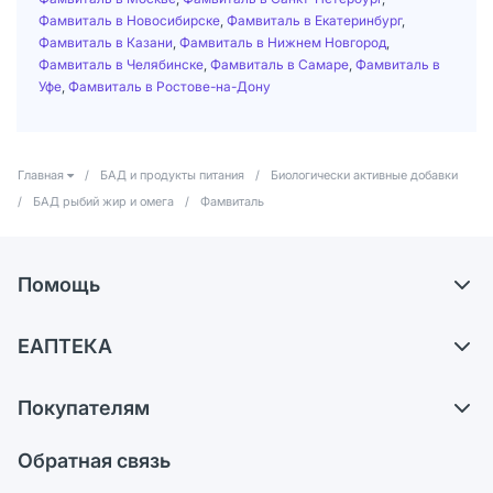
Фамвиталь в Новосибирске
,
Фамвиталь в Екатеринбург
,
Фамвиталь в Казани
,
Фамвиталь в Нижнем Новгород
,
Фамвиталь в Челябинске
,
Фамвиталь в Самаре
,
Фамвиталь в
Уфе
,
Фамвиталь в Ростове-на-Дону
Главная
/
БАД и продукты питания
/
Биологически активные добавки
/
БАД рыбий жир и омега
/
Фамвиталь
Помощь
Доставка
ЕАПТЕКА
Самовывоз из аптек
О компании
Обмен и возврат
Покупателям
Карьера
Что с моим заказом?
Оплата
Поставщики
Обратная связь
Ответы на вопросы
Отзывы
Лицензия