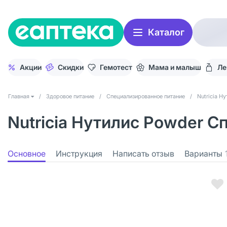
Каталог
Акции
Скидки
Гемотест
Мама и малыш
Ле
Главная
/
Здоровое питание
/
Специализированное питание
/
Nutricia Н
Nutricia Нутилис Powder С
Основное
Инструкция
Написать отзыв
Варианты