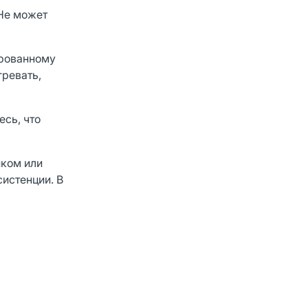
 Не может
ированному
гревать,
есь, что
иком или
систенции. В