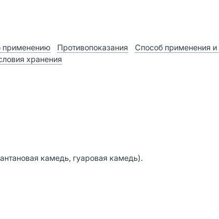
о применению
Противопоказания
Способ применения и
словия хранения
сантановая камедь, гуаровая камедь).