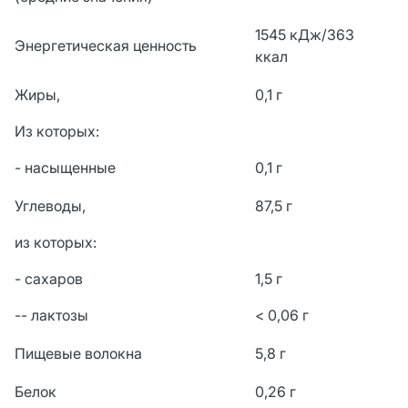
1545 кДж/363
Энергетическая ценность
ккал
Жиры,
0,1 г
Из которых:
- насыщенные
0,1 г
Углеводы,
87,5 г
из которых:
- сахаров
1,5 г
-- лактозы
< 0,06 г
Пищевые волокна
5,8 г
Белок
0,26 г