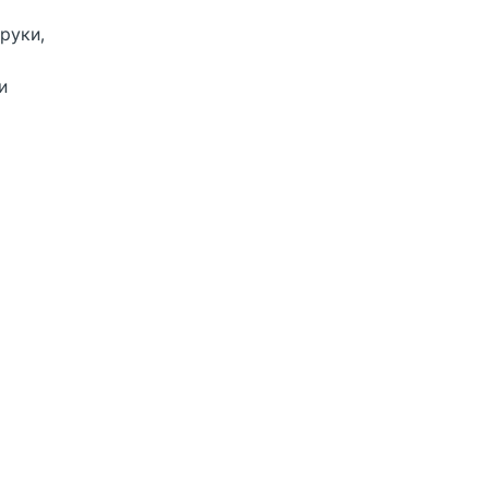
руки,
и