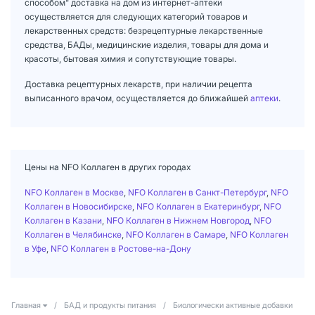
способом" доставка на дом из интернет-аптеки
осуществляется для следующих категорий товаров и
лекарственных средств: безрецептурные лекарственные
средства, БАДы, медицинские изделия, товары для дома и
красоты, бытовая химия и сопутствующие товары.
Доставка рецептурных лекарств, при наличии рецепта
выписанного врачом, осуществляется до ближайшей
аптеки
.
Цены на NFO Коллаген в других городах
NFO Коллаген в Москве
,
NFO Коллаген в Санкт-Петербург
,
NFO
Коллаген в Новосибирске
,
NFO Коллаген в Екатеринбург
,
NFO
Коллаген в Казани
,
NFO Коллаген в Нижнем Новгород
,
NFO
Коллаген в Челябинске
,
NFO Коллаген в Самаре
,
NFO Коллаген
в Уфе
,
NFO Коллаген в Ростове-на-Дону
Главная
/
БАД и продукты питания
/
Биологически активные добавки