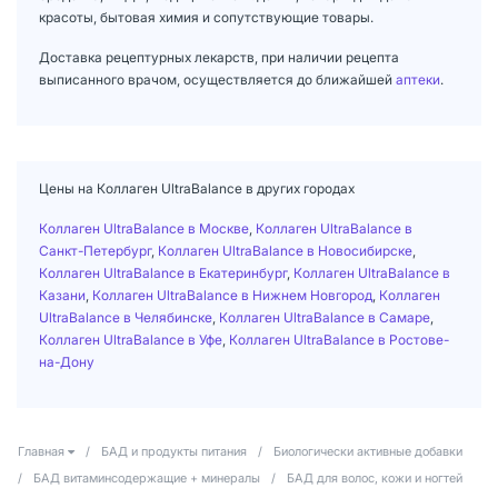
красоты, бытовая химия и сопутствующие товары.
Доставка рецептурных лекарств, при наличии рецепта
выписанного врачом, осуществляется до ближайшей
аптеки
.
Цены на Коллаген UltraBalance в других городах
Коллаген UltraBalance в Москве
,
Коллаген UltraBalance в
Санкт-Петербург
,
Коллаген UltraBalance в Новосибирске
,
Коллаген UltraBalance в Екатеринбург
,
Коллаген UltraBalance в
Казани
,
Коллаген UltraBalance в Нижнем Новгород
,
Коллаген
UltraBalance в Челябинске
,
Коллаген UltraBalance в Самаре
,
Коллаген UltraBalance в Уфе
,
Коллаген UltraBalance в Ростове-
на-Дону
Главная
/
БАД и продукты питания
/
Биологически активные добавки
/
БАД витаминсодержащие + минералы
/
БАД для волос, кожи и ногтей